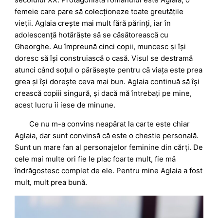
femeie care pare să colecționeze toate greutățile
vieții. Aglaia crește mai mult fără părinți, iar în
adolescență hotărăște să se căsătorească cu
Gheorghe. Au împreună cinci copii, muncesc și își
doresc să își construiască o casă. Visul se destramă
atunci când soțul o părăsește pentru că viața este prea
grea și își dorește ceva mai bun. Aglaia continuă să își
crească copiii singură, și dacă mă întrebați pe mine,
acest lucru îi iese de minune.
Ce nu m-a convins neapărat la carte este chiar
Aglaia, dar sunt convinsă că este o chestie personală.
Sunt un mare fan al personajelor feminine din cărți. De
cele mai multe ori fie le plac foarte mult, fie mă
îndrăgostesc complet de ele. Pentru mine Aglaia a fost
mult
,
mult prea bună.