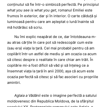
conținutul să fie într-o simbioză perfectă. Pe principiul
what you see is what you get
, romanul Emiliei este
frumos în exterior, dar și în interior. O carte călduță și
luminoasă pentru care am așteptat o lună înainte să
mă hotărăsc să scriu.
Nu îmi explic neapărat de ce, dar întotdeauna m-
au atras cărțile în care pot să redescopăr cum este
(sau era) viața la țară. Cel mai probabil pentru că am
copilărit într-un astfel de mediu și am ocazia ca acum
să citesc despre o realitate în care chiar am trăit. În
copilărie mi-a fost dificil să văd și să înțeleg ce a
însemnat viața la țară în anii 2000, așa că acum este
ocazia perfectă să citesc și să fac asocieri cu propriile
amintiri.
Aglaia a Vădănii
este o imagine perfectă a satului
moldovenesc din Republica Moldova, de la sfârșitul
secolului XX. Protagonista romanului este Aglaia, o