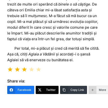
trezit de multe ori sperând că
binele o să câștige
. De
câteva ori Emilia chiar mi-a lăsat satisfacția asta și
trebuie să îi mulțumesc. M-a făcut să mă bucur ca un
copil. Mi-a mai plăcut și să urmăresc evoluția copiilor,
modul diferit în care cresc și valorile comune pe care
le împart. Mi-au plăcut descrierile anumitor tradiții și
faptul că viața era într-un fel grea, dar totuși simplă.
Per total, mi-a plăcut și cred că merită să fie citită.
Așa că, citiți
Aglaia a Vădănii
și acordați-i o șansă
Aglaiei să vă enerveze cu bunătatea ei.
Rating: 3 out of 5.
Share via:
Facebook
Twitter
Copy Link
More