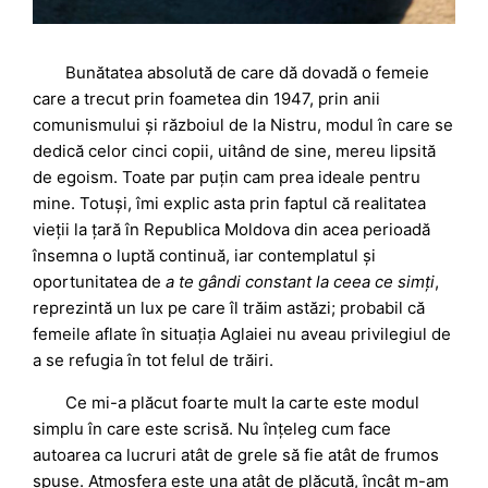
Bunătatea absolută de care dă dovadă o femeie
care a trecut prin foametea din 1947, prin anii
comunismului și războiul de la Nistru, modul în care se
dedică celor cinci copii, uitând de sine, mereu lipsită
de egoism. Toate par puțin cam prea ideale pentru
mine. Totuși, îmi explic asta prin faptul că realitatea
vieții la țară în Republica Moldova din acea perioadă
însemna o luptă continuă, iar contemplatul și
oportunitatea de
a te gândi constant la ceea ce simți
,
reprezintă un lux pe care îl trăim astăzi; probabil că
femeile aflate în situația Aglaiei nu aveau privilegiul de
a se refugia în tot felul de trăiri.
Ce mi-a plăcut foarte mult la carte este modul
simplu în care este scrisă. Nu înțeleg cum face
autoarea ca lucruri atât de grele să fie atât de frumos
spuse. Atmosfera este una atât de plăcută, încât m-am