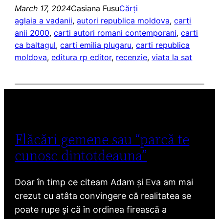
March 17, 2024
Casiana Fusu
Cărți
aglaia a vadanii
, 
autori republica moldova
, 
carti
anii 2000
, 
carti autori romani contemporani
, 
carti
ca baltagul
, 
carti emilia plugaru
, 
carti republica
moldova
, 
editura rp editor
, 
recenzie
, 
viata la sat
Flăcări gemene sau “parcă te
cunosc dintotdeauna”
Doar în timp ce citeam Adam și Eva am mai
crezut cu atâta convingere că realitatea se
poate rupe și că în ordinea firească a