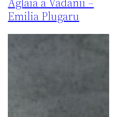
Aglaia a Vădănii –
Emilia Plugaru