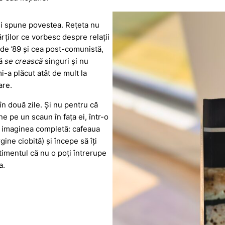
și spune povestea. Rețeta nu
rților ce vorbesc despre relații
e de ’89 și cea post-comunistă,
să
se crească
singuri și nu
i-a plăcut atât de mult la
are.
în două zile. Și nu pentru că
ne pe un scaun în fața ei, într-o
ru imaginea completă: cafeaua
gine ciobită) și începe să îți
timentul că nu o poți întrerupe
a.