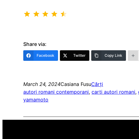
Rating: 4.5 out of 5.
Share via:
Facebook
Twitter
Copy Link
March 24, 2024
Casiana Fusu
Cărți
autori romani contemporani
, 
carti autori romani
, 
yamamoto