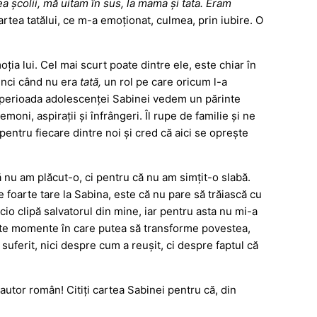
ea școlii, mă uitam în sus, la mama și tata. Eram
rtea tatălui, ce m-a emoționat, culmea, prin iubire. O
oția lui. Cel mai scurt poate dintre ele, este chiar în
tunci când nu era
tată,
un rol pe care oricum l-a
n perioada adolescenței Sabinei vedem un părinte
moni, aspirații și înfrângeri. Îl rupe de familie și ne
pentru fiecare dintre noi și cred că aici se oprește
 nu am plăcut-o, ci pentru că nu am simțit-o slabă.
e foarte tare la Sabina, este că nu pare să trăiască cu
icio clipă salvatorul din mine, iar pentru asta nu mi-a
 multe momente în care putea să transforme povestea,
uferit, nici despre cum a reușit, ci despre faptul că
n autor român! Citiți cartea Sabinei pentru că, din