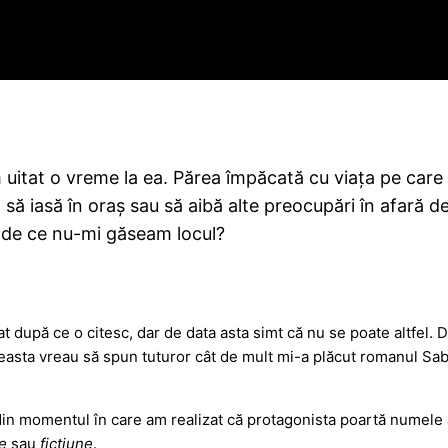
itat o vreme la ea. Părea împăcată cu viața pe care o
 să iasă în oraș sau să aibă alte preocupări în afară d
u de ce nu-mi găseam locul?
t după ce o citesc, dar de data asta simt că nu se poate altfel. D
asta vreau să spun tuturor cât de mult mi-a plăcut romanul Sabi
din momentul în care am realizat că protagonista poartă numele a
te
sau
ficțiune
.