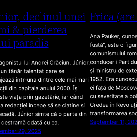
nior, declinul unei
Frica (are
mi & pierderea
Ana Pauker, cunosc
ui paradis
fustă”, este o figu
comunismului ro
conducerii Partid
agonistul lui Andrei Crăciun, Júnior,
și ministru de exte
 un tânăr talentat care se
1952. Era cunoscut
jează într-una dintre cele mai mari
ei față de Moscova
ții din capitala anului 2000. Își
cu severitate a poli
ește viața prin gazetărie, iar când
Credea în Revoluți
a redacției începe să se clatine și
transformarea soci
ecadă, Júnior simte că o parte din
September 11, 20
e destramă odată cu ea.
ember 29, 2025