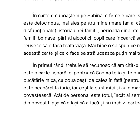
În carte o cunoaștem pe Sabina, o femeie care î
este deloc nouă, mai ales pentru mine (mare fan al că
disfuncționale): istoria unei familii, perioada dinaint
familii bolnave, părinți alcoolici, copii care încearcă 
reușesc să o facă toată viața. Mai bine o să spun ce m
această carte și ce o face să strălucească puțin mai t
În primul rând, trebuie să recunosc că am citit-o 
este o carte ușoară, ci pentru că Sabina te ia și te pu
bucătărie mică, cu două cești de cafea în față (pent
este neapărat la ibric, iar ceștile sunt mici și au o mar
povestească. Atât de personal este totul, încât ai sen
din povestit, așa că o lași să o facă și nu închizi carte