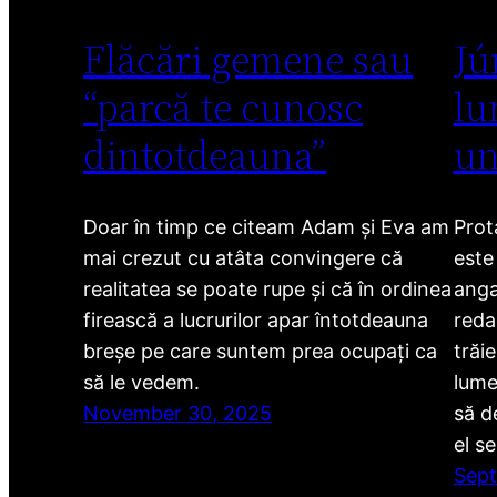
Flăcări gemene sau
Jú
“parcă te cunosc
lu
dintotdeauna”
un
Doar în timp ce citeam Adam și Eva am
Prot
mai crezut cu atâta convingere că
este
realitatea se poate rupe și că în ordinea
anga
firească a lucrurilor apar întotdeauna
redac
breșe pe care suntem prea ocupați ca
trăi
să le vedem.
lume
November 30, 2025
să d
el s
Sept