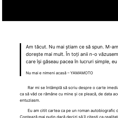
Am tăcut. Nu mai știam ce să spun. M-am u
dorește mai mult. În toți anii n-o văzusem
care își găseau pacea în lucruri simple, e
Nu mai e nimeni acasă – YAMAMOTO
Rar mi se întâmplă să scriu despre o carte imedia
ca să văd ce rămâne cu mine și ce pleacă, de data ace
entuziasm.
Eu am citit cartea ca pe un roman autobiografic 
Contează mai puțin dacă decizi să îl citești ca
realita