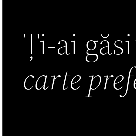
Ți-ai găs
carte pre