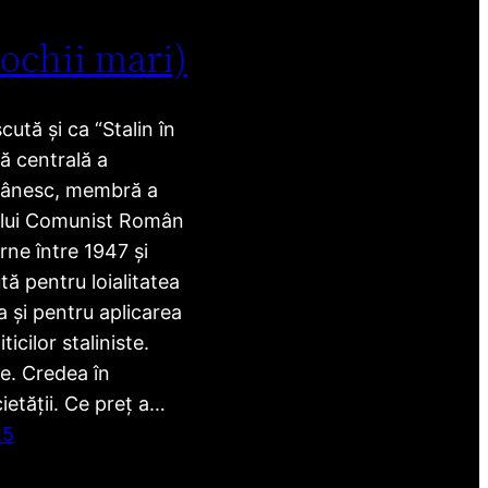
 ochii mari)
ută și ca “Stalin în
ră centrală a
mânesc, membră a
ului Comunist Român
rne între 1947 și
ă pentru loialitatea
 și pentru aplicarea
ticilor staliniste.
e. Credea în
etății. Ce preț a…
25