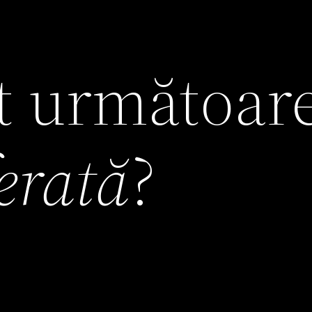
it următoar
ferată
?