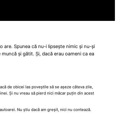
 are. Spunea că nu-i lipsește nimic și nu-și
e muncă și gătit. Și, dacă erau oameni ca ea
acă de obicei las poveștile să se așeze câteva zile,
nei. Și nu vreau să pierd nici măcar puțin din acest
utoarei. Nu știu dacă am greșit, nici nu contează.