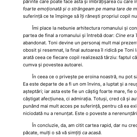
părinte care poate face asta și îmbrățișarea cu care 
foarte emoționată și o strângeam pe mama tare de m
suferință ce te împinge să îți rănești propriul copil nu
Îmi place la nebunie arhitectura romanului și const
partea de final a romanului și întrebă doar:
Cine era 
abandonat. Toni devine un personaj mult mai prezent
obosit și resemnat, la final autoarea îl ridică pe Toni 
arată ceea ce fiecare copil realizează târziu: faptul că
cumva și povestea autoarei.
În ceea ce o privește pe eroina noastră, nu pot 
Ea este departe de a fi un om învins, a luptat și a re
așteptări; iar asta este fie un câștig foarte mare, fie
câștigat afecțiunea, ci admirația. Totuși, cred că și 
punând mai mult acces pe suferință, pentru că ea exis
niciodată nu a renunțat. Este o poveste a
nerenunțări
În concluzie, da, am citit cartea rapid, dar nu cre
păcate, mulți o să vă simțiți
ca acasă.