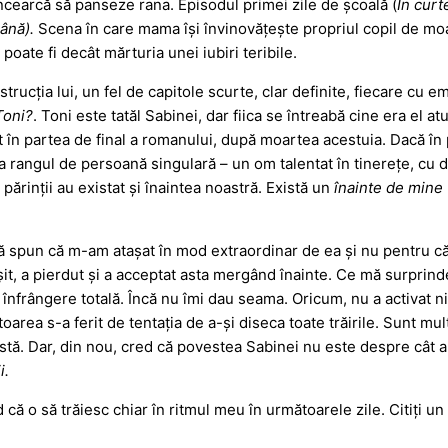
încearcă să panseze rana. Episodul primei zile de școală (
În curt
ână).
Scena în care mama își învinovățește propriul copil de moa
 poate fi decât mărturia unei iubiri teribile.
rucția lui, un fel de capitole scurte, clar definite, fiecare cu em
Toni?
. Toni este tatăl Sabinei, dar fiica se întreabă cine era el a
 în partea de final a romanului, după moartea acestuia. Dacă î
la rangul de persoană singulară – un om talentat în tinerețe, cu de
 părinții au existat și înaintea noastră. Există un
înainte de mine
să spun că m-am atașat în mod extraordinar de ea și nu pentru că
ușit, a pierdut și a acceptat asta mergând înainte. Ce mă surprind
 o înfrângere totală. Încă nu îmi dau seama. Oricum, nu a activat n
autoarea s-a ferit de tentația de a-și diseca toate trăirile. Sunt
tă. Dar, din nou, cred că povestea Sabinei nu este despre cât a s
i.
d că o să trăiesc chiar în ritmul meu în următoarele zile. Citiți u