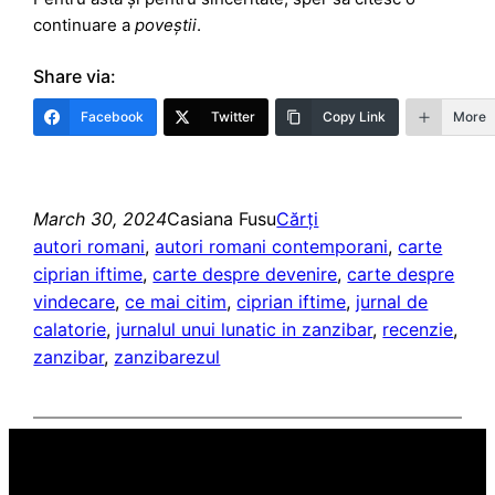
continuare a
poveștii
.
Share via:
Facebook
Twitter
Copy Link
More
March 30, 2024
Casiana Fusu
Cărți
autori romani
, 
autori romani contemporani
, 
carte
ciprian iftime
, 
carte despre devenire
, 
carte despre
vindecare
, 
ce mai citim
, 
ciprian iftime
, 
jurnal de
calatorie
, 
jurnalul unui lunatic in zanzibar
, 
recenzie
, 
zanzibar
, 
zanzibarezul