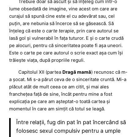
Trebuie doar să ascult și să înțeleg cum într-o
lume obsedată de imagine, vine acest om care are
curajul să spună cine este el cu adevărat sau, cel
puțin, are nebunia să încerce să se găsească. Să
înțeleg că este o
carte terapie
, prin care autorul se
lasă gol și vulnerabil în fața tuturor. E și o carte crudă
pe alocuri, pentru că sinceritatea poate fi așa uneori.
Este o carte pe care autorul o scrie exact așa cum își
trăiește viața, după propriile reguli.
Capitolul XII (partea
Dragă mamă
) recunosc că m-
a șocat. Mi s-a părut ceva de o sinceritate cruntă. Mi-a
plăcut atât de mult ceea ce am citit, și mai ales
franchețea față de sine, încât pentru mine a fost
explicația pe care am așteptat-o toată cartea și
momentul în care am simțit că totul se leagă.
Între relații, fug din pat în pat încercând să
folosesc sexul compulsiv pentru a umple