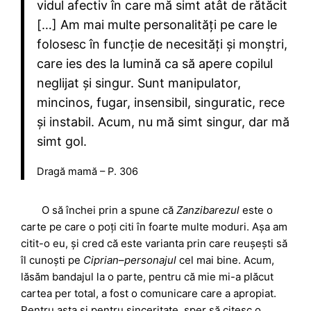
vidul afectiv în care mă simt atât de rătăcit
[…] Am mai multe personalități pe care le
folosesc în funcție de necesități și monștri,
care ies des la lumină ca să apere copilul
neglijat și singur. Sunt manipulator,
mincinos, fugar, insensibil, singuratic, rece
și instabil. Acum, nu mă simt singur, dar mă
simt gol.
Dragă mamă – P. 306
O să închei prin a spune că
Zanzibarezul
este o
carte pe care o poți citi în foarte multe moduri. Așa am
citit-o eu, și cred că este varianta prin care reușești să
îl cunoști pe
Ciprian
–
personajul
cel mai bine. Acum,
lăsăm bandajul la o parte, pentru că mie mi-a plăcut
cartea per total, a fost o comunicare care a apropiat.
Pentru asta și pentru sinceritate, sper să citesc o