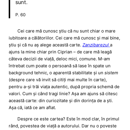
sunt.
P. 60
Cei care mă cunosc știu că nu sunt chiar o mare
iubitoare a călătoriilor. Cei care mă cunosc și mai bine,
știu și că nu aș alege această carte.
Zanzibarezul
a
ajuns la mine chiar prin Ciprian
–
de care mă leagă
câteva decizii de viață, deloc mici, comune. M-am
întrebat cum poate o persoană să lase în spate un
background tehnic, o aparentă stabilitate și un
sistem
(despre care vă invit să citiți mai multe în carte),
pentru a-și trăi viața autentic, după propria schemă de
valori. Cum și când tragi linie? Așa am ajuns să citesc
această carte: din curiozitate și din dorința de a ști.
Așa că, iată ce am aflat.
Despre ce este cartea? Este în mod clar, în primul
rând, povestea de viață a autorului. Dar nu o poveste