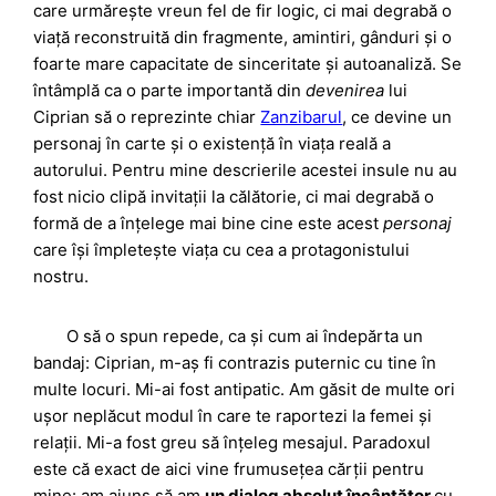
care urmărește vreun fel de fir logic, ci mai degrabă o
viață reconstruită din fragmente, amintiri, gânduri și o
foarte mare capacitate de sinceritate și autoanaliză. Se
întâmplă ca o parte importantă din
devenirea
lui
Ciprian să o reprezinte chiar
Zanzibarul
, ce devine un
personaj în carte și o existență în viața reală a
autorului. Pentru mine descrierile acestei insule nu au
fost nicio clipă invitații la călătorie, ci mai degrabă o
formă de a înțelege mai bine cine este acest
personaj
care își împletește viața cu cea a protagonistului
nostru.
O să o spun repede, ca și cum ai îndepărta un
bandaj: Ciprian, m-aș fi contrazis puternic cu tine în
multe locuri. Mi-ai fost antipatic. Am găsit de multe ori
ușor neplăcut modul în care te raportezi la femei și
relații. Mi-a fost greu să înțeleg mesajul. Paradoxul
este că exact de aici vine frumusețea cărții pentru
mine: am ajuns să am
un dialog absolut încântător
cu