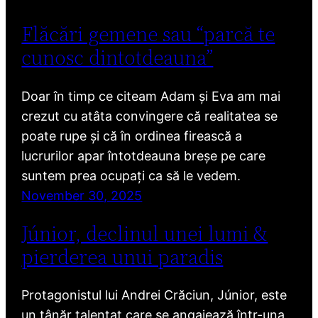
Flăcări gemene sau “parcă te
cunosc dintotdeauna”
Doar în timp ce citeam Adam și Eva am mai
crezut cu atâta convingere că realitatea se
poate rupe și că în ordinea firească a
lucrurilor apar întotdeauna breșe pe care
suntem prea ocupați ca să le vedem.
November 30, 2025
Júnior, declinul unei lumi &
pierderea unui paradis
Protagonistul lui Andrei Crăciun, Júnior, este
un tânăr talentat care se angajează într-una