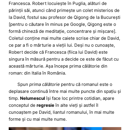
Francesca. Robert locuiește în Puglia, alături de
părinții săi, atunci când primește un colet misterios de
la David, fostul sau profesor de Qigong de la București
[pentru o căutare în minus pe Google, Qigong este o
formă chineză de meditație, concentrare și mișcare].
Coletul conține mai multe caiete scrise chiar de David,
ce par a fi o mărturie a vieții lui. Deși nu o cunoaște,
Robert decide că Francesca (fiica lui David) este
singura în măsură pentru a decide ce este de făcut cu
această mărturie. Așa începe prima călătorie din
roman: din Italia în România.
Spun
prima călătorie
pentru că romanul este o
deplasare continuă între mai multe puncte din spațiu și
timp.
Nelumescul
își face loc printre cotidian, apare
conceptul de
regresie
în alte vieți și astfel îl
cunoaștem pe David, liantul romanului, în mai multe
forme și cu mai multe nume.