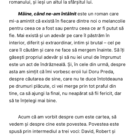
romanului, și ieși un altul la sfârșitul lui.
Mâine, când ne-am întâlnit
este un roman care
mi-a amintit că există în fiecare dintre noi o melancolie
pentru ceea ce a fost sau pentru ceea ce ar fi putut să
fie. Mai există și un adevăr pe care îl păstrăm în
interior, diferit și extraordinar, intim și brutal – cel pe
care îl căutăm și care ne face să mergem înainte. Să îți
găsești propriul adevăr și să nu iei unul de împrumut
este un act de îndrăzneală. Și, în cele din urmă, despre
asta am simțit că îmi vorbesc eroii lui Doru Preda,
despre căutarea de sine, care nu te duce întotdeauna
pe drumuri plăcute, ci vei merge prin tot praful din
tine, ca să ajungi la final, nu neapărat să fii fericit, dar
să te înțelegi mai bine.
Acum că am vorbit despre cum este cartea, să
vedem și despre cine este povestea. Povestea este
spusă prin intermediul a trei voci: David, Robert și