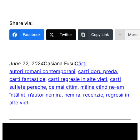
Share via:
Facebook
Twitter
Copy Link
More
June 22, 2024
Casiana Fusu
Cărți
autori romani contemporani
, 
carti doru preda
, 
carti fantastice
, 
carti regresie in alte vieti
, 
carti
suflete pereche
, 
ce mai citim
, 
mâine când ne-am
întâlnit
, 
n’autor nemira
, 
nemira
, 
recenzie
, 
regresii in
alte vieti