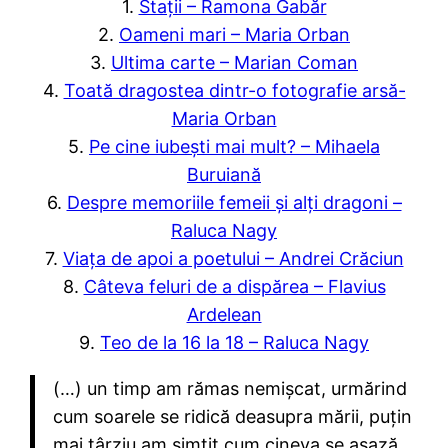
1.
Stații – Ramona Gabăr
2.
Oameni mari – Maria Orban
3.
Ultima carte – Marian Coman
4.
Toată dragostea dintr-o fotografie arsă-
Maria Orban
5.
Pe cine iubești mai mult? – Mihaela
Buruiană
6.
Despre memoriile femeii și alți dragoni –
Raluca Nagy
7.
Viața de apoi a poetului – Andrei Crăciun
8.
Câteva feluri de a dispărea – Flavius
Ardelean
9.
Teo de la 16 la 18 – Raluca Nagy
(…) un timp am rămas nemișcat, urmărind
cum soarele se ridică deasupra mării, puțin
mai târziu am simțit cum cineva se așază