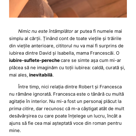
Nimic nu este întâmplător
ar putea fi numele mai
simplu al cărții. Ținând cont de toate viețile și trăirile
din viețile anterioare, cititorul nu va mai fi surprins de
iubirea dintre David și Isabella, mama Francescăi. O
iubire-suflete-pereche
care se simte așa cum mi-ar
plăcea să ne imaginăm cu toții iubirea: caldă, curată și,
mai ales,
inevitabilă
.
Între timp, nici relația dintre Robert și Francesca
nu rămâne ignorată. Francesca este o tânără cu multă
agitație în interior. Nu mi-a fost un personaj plăcut la
prima citire
, dar recunosc că m-a câștigat atât de mult
desăvârșirea cu care poate înțelege un lucru, încât a
ajuns să fie cea mai așteptată voce din roman pentru
mine.