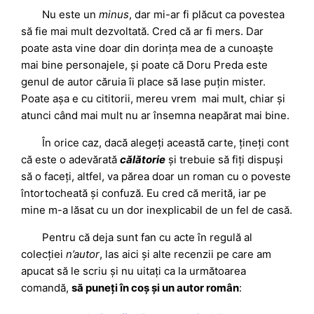
Nu este un
minus
, dar mi-ar fi plăcut ca povestea
să fie mai mult dezvoltată. Cred că ar fi mers. Dar
poate asta vine doar din dorința mea de a cunoaște
mai bine personajele, și poate că Doru Preda este
genul de autor căruia îi place să lase puțin mister.
Poate așa e cu cititorii, mereu vrem mai mult, chiar și
atunci când mai mult nu ar însemna neapărat mai bine.
În orice caz, dacă alegeți această carte, țineți cont
că este o adevărată
călătorie
și trebuie să fiți dispuși
să o faceți, altfel, va părea doar un roman cu o poveste
întortocheată și confuză. Eu cred că merită, iar pe
mine m-a lăsat cu un dor inexplicabil de un fel de casă.
Pentru că deja sunt fan cu acte în regulă al
colecției
n’autor
, las aici și alte recenzii pe care am
apucat să le scriu și nu uitați ca la următoarea
comandă,
să puneți în coș și un autor român
: