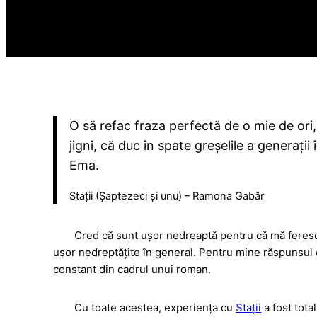
O să refac fraza perfectă de o mie de ori
jigni, că duc în spate greșelile a generați
Ema.
Stații (Șaptezeci și unu) – Ramona Gabăr
Cred că sunt ușor nedreaptă pentru că mă feresc 
ușor nedreptățite în general. Pentru mine răspunsul e
constant din cadrul unui roman.
Cu toate acestea, experiența cu
Stații
a fost tota