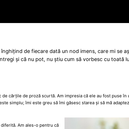
, înghițind de fiecare dată un nod imens, care mi se a
i întregi și că nu pot, nu știu cum să vorbesc cu toată 
de cărțile de proză scurtă. Am impresia că ele au fost puse în u
ste simplu; îmi este greu să îmi găsesc starea și să mă adaptez f
l diferită. Am ales-o pentru că