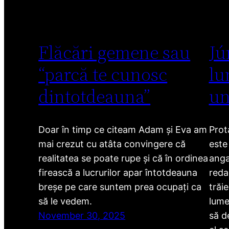
Flăcări gemene sau
Jú
“parcă te cunosc
lu
dintotdeauna”
un
Doar în timp ce citeam Adam și Eva am
Prot
mai crezut cu atâta convingere că
este
realitatea se poate rupe și că în ordinea
anga
firească a lucrurilor apar întotdeauna
redac
breșe pe care suntem prea ocupați ca
trăi
să le vedem.
lume
November 30, 2025
să d