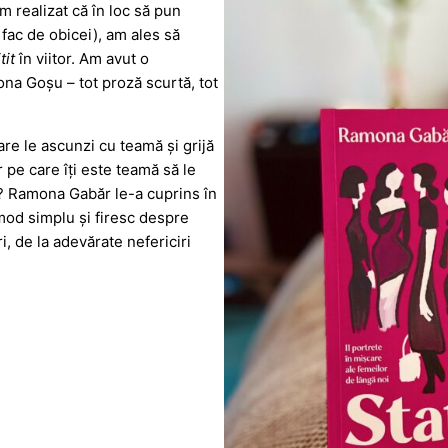
m realizat că în loc să pun
fac de obicei), am ales să
tit
în viitor. Am avut o
a Goșu – tot proză scurtă, tot
 care le ascunzi cu teamă și grijă
r pe care îți este teamă să le
e? Ramona Gabăr le-a cuprins în
n mod simplu și firesc despre
i, de la adevărate nefericiri