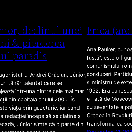
nior, declinul unei
Frica (are
mi & pierderea
Ana Pauker, cunosc
ui paradis
fustă”, este o figu
comunismului ro
conducerii Partid
agonistul lui Andrei Crăciun, Júnior,
și ministru de exte
 un tânăr talentat care se
1952. Era cunoscut
jează într-una dintre cele mai mari
ei față de Moscova
ții din capitala anului 2000. Își
cu severitate a poli
ește viața prin gazetărie, iar când
Credea în Revoluți
a redacției începe să se clatine și
transformarea soci
ecadă, Júnior simte că o parte din
September 11, 20