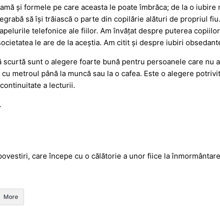
mamă și formele pe care aceasta le poate îmbrăca; de la o iubire 
grabă să își trăiască o parte din copilărie alături de propriul fiu
apelurile telefonice ale fiilor. Am învățat despre puterea copiilo
societatea le are de la aceștia. Am citit și despre iubiri obsedante,
ză scurtă sunt o alegere foarte bună pentru persoanele care nu a
ie cu metroul până la muncă sau la o cafea. Este o alegere potrivit
ontinuitate a lecturii.
.
 povestiri, care începe cu o călătorie a unor fiice la înmormântar
More