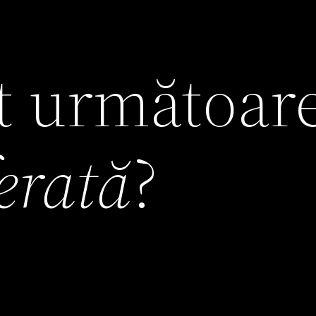
it următoar
ferată
?