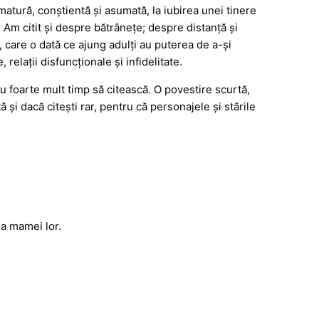
matură, conștientă și asumată, la iubirea unei tinere
. Am citit și despre bătrânețe; despre distanță și
r, care o dată ce ajung adulți au puterea de a-și
 relații disfuncționale și infidelitate.
u foarte mult timp să citească. O povestire scurtă,
ă și dacă citești rar, pentru că personajele și stările
ea mamei lor.