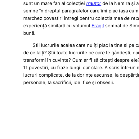
sunt un mare fan al colecției
n’autor
de la Nemira și a
semne în dreptul paragrafelor care îmi plac (așa cum 
marchez povestiri întregi pentru colecția mea
de reci
experiență similară cu volumul
Fragil
semnat de Simon
bună.
Știi lucrurile acelea care nu îți plac la tine și pe
de ceilalți? Știi toate lucrurile pe care le gândești, da
transformi în cuvinte? Cum ar fi să citești despre el
11 povestiri, cu fraze lungi, dar clare. A scris într-u
lucruri complicate, de la dorințe ascunse, la despărțir
personale, la sacrificii, idei fixe și obsesii.