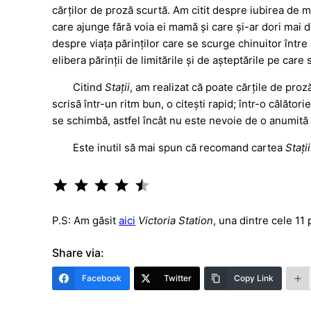
cărților de proză scurtă. Am citit despre iubirea de 
care ajunge fără voia ei mamă și care și-ar dori mai de
despre viața părinților care se scurge chinuitor între 
elibera părinții de limitările și de așteptările pe care 
Citind
Stații
, am realizat că poate cărțile de pro
scrisă într-un ritm bun, o citești rapid; într-o călător
se schimbă, astfel încât nu este nevoie de o anumită c
Este inutil să mai spun că recomand cartea
Stații
Rating: 4.5 out of 5.
P.S: Am găsit
aici
Victoria Station
, una dintre cele 11
Share via:
Facebook
Twitter
Copy Link