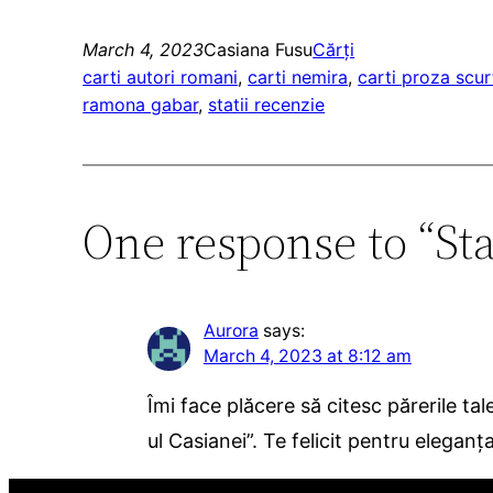
March 4, 2023
Casiana Fusu
Cărți
carti autori romani
, 
carti nemira
, 
carti proza scur
ramona gabar
, 
statii recenzie
One response to “St
Aurora
says:
March 4, 2023 at 8:12 am
Îmi face plăcere să citesc părerile ta
ul Casianei”. Te felicit pentru eleganț