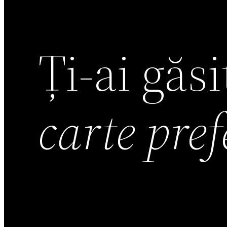
Ți-ai găs
carte pre