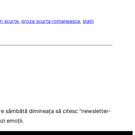
ri scurte
, 
proza scurta romaneasca
, 
statii
ecare sâmbătă dimineața să citesc “newsletter-
zi emoții.