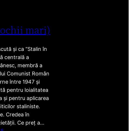
 ochii mari)
ută și ca “Stalin în
ră centrală a
mânesc, membră a
ului Comunist Român
rne între 1947 și
ă pentru loialitatea
 și pentru aplicarea
ticilor staliniste.
e. Credea în
etății. Ce preț a…
25