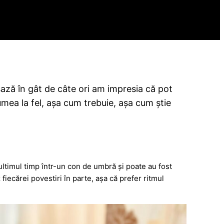
șază în gât de câte ori am impresia că pot
lumea la fel, așa cum trebuie, așa cum știe
ltimul timp într-un con de umbră și poate au fost
iecărei povestiri în parte, așa că prefer ritmul