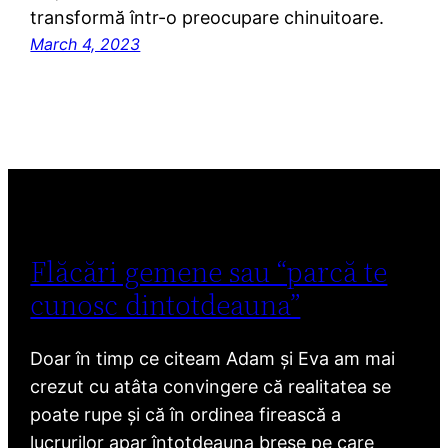
transformă într-o preocupare chinuitoare.
March 4, 2023
Flăcări gemene sau “parcă te
cunosc dintotdeauna”
Doar în timp ce citeam Adam și Eva am mai
crezut cu atâta convingere că realitatea se
poate rupe și că în ordinea firească a
lucrurilor apar întotdeauna breșe pe care