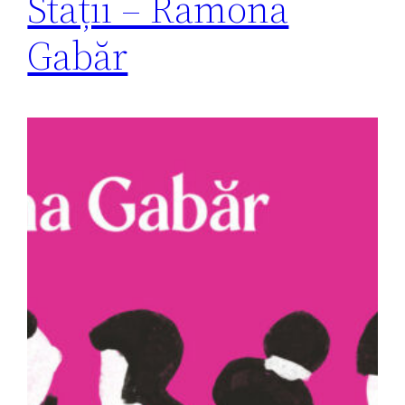
Stații – Ramona
Gabăr