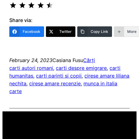
Rating: 4.5 out of 5.
Share via:
Facebook
Twitter
Copy Link
More
February 24, 2023
Casiana Fusu
Cărți
carti autori romani
, 
carti despre emigrare
, 
carti
humanitas
, 
carti parinti si copii
, 
cirese amare liliana
nechita
, 
cirese amare recenzie
, 
munca in italia
carte