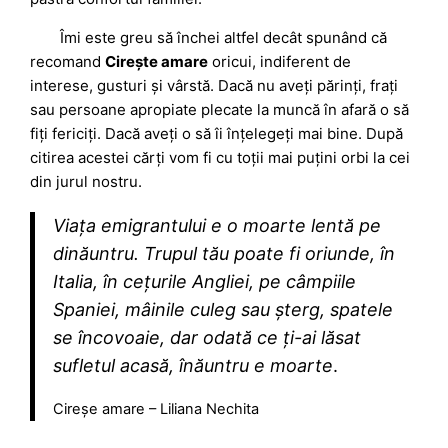
Îmi este greu să închei altfel decât spunând că
recomand
Cirește amare
oricui, indiferent de
interese, gusturi și vârstă. Dacă nu aveți părinți, frați
sau persoane apropiate plecate la muncă în afară o să
fiți fericiți. Dacă aveți o să îi înțelegeți mai bine. După
citirea acestei cărți vom fi cu toții mai puțini orbi la cei
din jurul nostru.
Viața emigrantului e o moarte lentă pe
dinăuntru. Trupul tău poate fi oriunde, în
Italia, în cețurile Angliei, pe câmpiile
Spaniei, mâinile culeg sau șterg, spatele
se încovoaie, dar odată ce ți-ai lăsat
sufletul acasă, înăuntru e moarte
.
Cireșe amare – Liliana Nechita