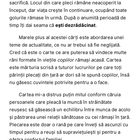
sacrifică. Locul din care pleci rămâne neacoperit la
început, dar viața crește în continuare, ocupând toate
golurile rămase în urmă. După o anumită perioadă de
timp îți dai seama că
ești dezrădăcinat
.
Marele plus al acestei cărți este abordarea unei
teme de actualitate, ce nu ar trebui să fie neglijată.
Cred că este o carte ce are puterea să vindece multe
răni formate în viețile
copiilor rămași acasă
. Cartea
este mărturia scrisă a tuturor lucrurilor pe care toți
părinții plecați din țară ar dori să le spună copiilor, însă
nu găsesc cuvintele potrivite pentru a o face.
Cartea mi-a distrus puțin mitul conform căruia
persoanele care pleacă la muncă în străinătate
reușesc să găsească un echilibru între munca de acolo
și păstrarea unei relații sănătoase cu cei rămași în țară.
Plecarea este doar o rană pe care înveți să ascunzi cu
timpul pentru a reuși să supraviețuiești și pentru a
păstra confortul familiei.