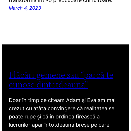
transformă într-o preocupare chinuitoare.
March 4, 2023
Flăcări gemene sau “parcă te
cunosc dintotdeauna”
Doar în timp ce citeam Adam și Eva am mai
crezut cu atâta convingere că realitatea se
poate rupe și că în ordinea firească a
lucrurilor apar întotdeauna breșe pe care