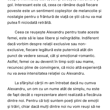
gol. Interesant este că, ceea ce rămâne după fiecare
poveste este un sentiment copleșitor de melancolie și
nostalgie pentru o frântură de viață ce știi că nu va mai
putea fi niciodată retrăită.
Ceea ce reușește Alexandru pentru toate aceste
femei, este să le lase libere și neîngrădite. Indiferent
dacă vorbim despre relații exclusive sau non-
exclusive, fiecare legătură este puternică atât din
punct de vedere sexual, cât și emoțional-romantic.
Astfel, femei ce au devenit în timp soții sau mame,
recunosc pline de convingere, că nicio altă experiență
nu va avea intensitatea relației cu Alexandru.
La sfârșitul cărții m-am întrebat dacă nu cumva
Alexandru, un om cu un nume atât de simplu, nu este
de fapt decât o reprezentare atent realizată a fiecăruia
dintre noi. Pentru că toți suntem poeți plini de emoții
și trăiri, chiar dacă mulți dintre noi nu vom reuși să ne