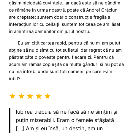
găsim niciodată cuvintele. Iar dacă este să ne gândim
ce rămâne în urma noastră, poate că Andrei Crăciun
are dreptate; suntem doar o construcție fragilă a
interacțiunilor cu ceilalți, suntem tot ceea ce am lăsat
în amintirea oamenilor din jurul nostru.
Eu am citit cartea rapid, pentru că nu m-am putut
abține să nu o simt cu tot sufletul, dar regret că nu am
păstrat câte o poveste pentru fiecare zi. Pentru că
acum am rămas copleșită de multe gânduri și nu pot să
nu mă întreb, unde sunt toți oamenii pe care i-am
iubit?
Rating: 5 out of 5.
Iubirea trebuia să ne facă să ne simțim și
puțin mizerabili. Eram o femeie sfâșiată
[…] Am și eu însă, un destin, am un