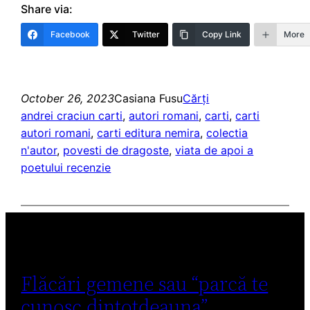
Share via:
Facebook
Twitter
Copy Link
More
October 26, 2023
Casiana Fusu
Cărți
andrei craciun carti
, 
autori romani
, 
carti
, 
carti
autori romani
, 
carti editura nemira
, 
colectia
n'autor
, 
povesti de dragoste
, 
viata de apoi a
poetului recenzie
Flăcări gemene sau “parcă te
cunosc dintotdeauna”