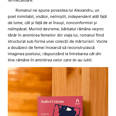
fermecătoare.
Romanul ne spune povestea lui Alexandru, un
poet inimitabil, visător, neliniștit,
independent atât față
de lume, cât și față de el însuși
, nonconformist și
neîmpăcat. Murind devreme, bărbatul rămâne veșnic
tânăr în amintirea femeilor din viața lui, romanul fiind
structurat sub forma unei colecții de mărturisiri. Vocile
a douăzeci de femei încearcă să reconstruiască
imaginea poetului, răspunzând la întrebarea
cât din
tine rămâne în amintirea celor care te-au iubit.