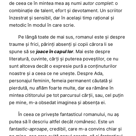
de ceea ce în mintea mea aș numi
autor complet
: o
combinație de talent, efort și devotament. Un scriitor
înzestrat și sensibil, dar în același timp rațional și
metodic în modul în care scrie.
Pe lângă toate de mai sus, romanul este și despre
traume și frici, părinți absenți și copii cărora li se
spune să se
joace în capul lor
. Mai este despre
literatură, cuvinte, cărți și puterea poveștilor, ce nu
sunt altceva decât o expresie pură a conținuturilor
noastre și a ceea ce ne unește. Despre Ada,
personajul feminin, femeia permanent căutată și
pierdută, nu aflăm foarte multe, dar ea rămâne în
mintea cititorului pe tot parcursul cărții, sau, cel puțin
pe mine, m-a obsedat imaginea și absența ei.
În ceea ce privește fantasticul romanului, nu aș
putea să îl descriu altfel decât
românesc
. Este un
fantastic-aproape
, credibil, care m-a convins chiar și