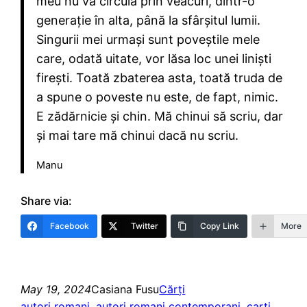
meu nu va circula prin veacuri, dintr-o
generație în alta, până la sfârșitul lumii.
Singurii mei urmași sunt poveștile mele
care, odată uitate, vor lăsa loc unei liniști
firești. Toată zbaterea asta, toată truda de
a spune o poveste nu este, de fapt, nimic.
E zădărnicie și chin. Mă chinui să scriu, dar
și mai tare mă chinui dacă nu scriu.
Manu
Share via:
Facebook
Twitter
Copy Link
More
May 19, 2024
Casiana Fusu
Cărți
autori romani
, 
autori romani contemporani
, 
carti