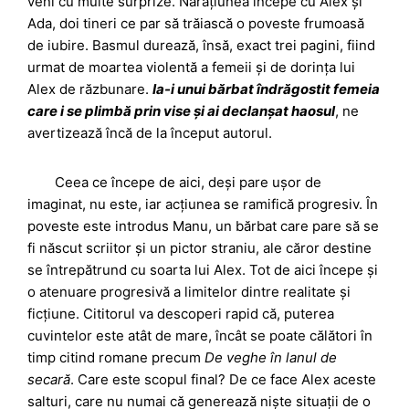
veni cu multe surprize. Narațiunea începe cu Alex și
Ada, doi tineri ce par să trăiască o poveste frumoasă
de iubire. Basmul durează, însă, exact trei pagini, fiind
urmat de moartea violentă a femeii și de dorința lui
Alex de răzbunare.
Ia-i unui bărbat îndrăgostit femeia
care i se plimbă prin vise și ai declanșat haosul
, ne
avertizează încă de la început autorul.
Ceea ce începe de aici, deși pare ușor de
imaginat, nu este, iar acțiunea se ramifică progresiv. În
poveste este introdus Manu, un bărbat care pare să se
fi născut scriitor și un pictor straniu, ale căror destine
se întrepătrund cu soarta lui Alex. Tot de aici începe și
o atenuare progresivă a limitelor dintre realitate și
ficțiune. Cititorul va descoperi rapid că, puterea
cuvintelor este atât de mare, încât se poate călători în
timp citind romane precum
De veghe în lanul de
secară
. Care este scopul final? De ce face Alex aceste
salturi, care nu numai că generează niște situații de o