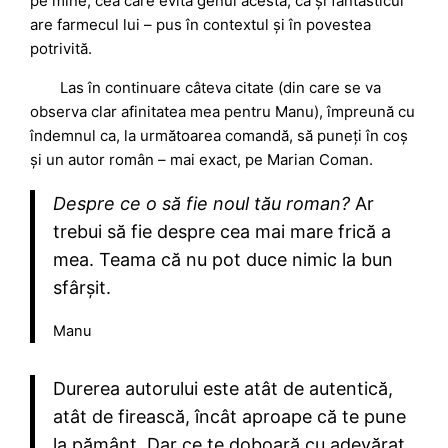
pe mine, cea care evită genul acesta, că și fantasticul
are farmecul lui – pus în contextul și în povestea
potrivită.
Las în continuare câteva citate (din care se va
observa clar afinitatea mea pentru Manu), împreună cu
îndemnul ca, la următoarea comandă, să puneți în coș
și un autor român – mai exact, pe Marian Coman.
Despre ce o să fie noul tău roman?
Ar
trebui să fie despre cea mai mare frică a
mea. Teama că nu pot duce nimic la bun
sfârșit.
Manu
Durerea autorului este atât de autentică,
atât de firească, încât aproape că te pune
la pământ. Dar ce te doboară cu adevărat