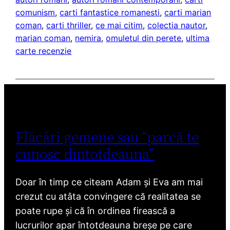
comunism
, 
carti fantastice romanesti
, 
carti marian
coman
, 
carti thriller
, 
ce mai citim
, 
colectia nautor
, 
marian coman
, 
nemira
, 
omuletul din perete
, 
ultima
carte recenzie
Flăcări gemene sau “parcă te
cunosc dintotdeauna”
Doar în timp ce citeam Adam și Eva am mai
crezut cu atâta convingere că realitatea se
poate rupe și că în ordinea firească a
lucrurilor apar întotdeauna breșe pe care