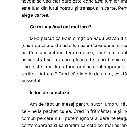
nevoia să văd clar care este
concluzia
lumilor im
este luat din jurul nostru și transpus în carte. Pe
alege cartea.
Ce mi-a plăcut cel mai tare?
Mi-a plăcut că l-am simțit pe Radu Găvan dist
(chiar dacă acesta este lumea
influencerilor
,
un s
acidă a comunității literare de azi, dar și un imbo
un substrat serios, care pleacă de la probleme rea
Care este locul literaturii române contemporane pe
scriitorii între ei? Cred că dincolo de umor, exist
autorului.
În loc de concluzii
Am de fapt un mesaj pentru autor: umorul tău 
ce vine la pachet cu ea. Cred în frământările și in
comun pe care nu îl putem ignora și care ne leag
contemporană și să simțim că este cel mai apropi