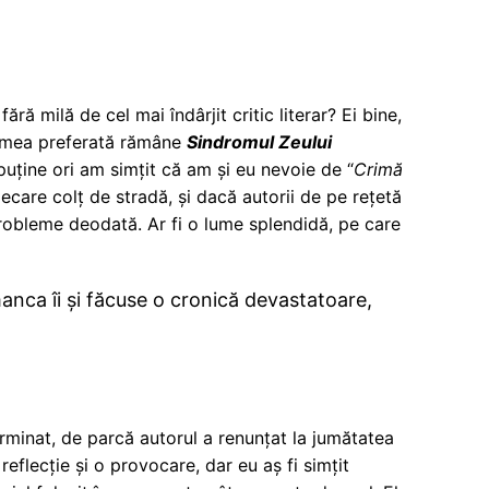
ră milă de cel mai îndârjit critic literar? Ei bine,
za mea preferată rămâne
Sindromul Zeului
 puține ori am simțit că am și eu nevoie de “
Crimă
fiecare colț de stradă, și dacă autorii de pe rețetă
probleme deodată. Ar fi o lume splendidă, pe care
manca îi și făcuse o cronică devastatoare,
erminat, de parcă autorul a renunțat la jumătatea
 reflecție și o provocare, dar eu aș fi simțit