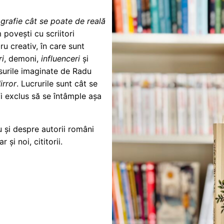
grafie cât se poate de reală
 povești cu scriitori
 creativ, în care sunt
ri
, demoni,
influenceri
și
rsurile imaginate de Radu
irror
. Lucrurile sunt cât se
i exclus să se întâmple așa
 și despre autorii români
și noi, cititorii.