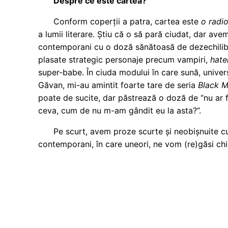
Despre ce este cartea?
Conform coperții a patra, cartea este
o radio
a lumii literare. Știu că o să pară ciudat, dar avem
contemporani cu o doză sănătoasă de dezechilibru
plasate strategic personaje precum vampiri,
hate
super-babe. În ciuda modului în care sună, unive
Găvan, mi-au amintit foarte tare de seria
Black M
poate de sucite, dar păstrează o doză de “nu ar f
ceva, cum de nu m-am gândit eu la asta?”.
Pe scurt, avem proze scurte și neobișnuite cu
contemporani, în care uneori, ne vom (re)găsi chiar 