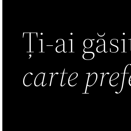
Ți-ai găs
carte pre