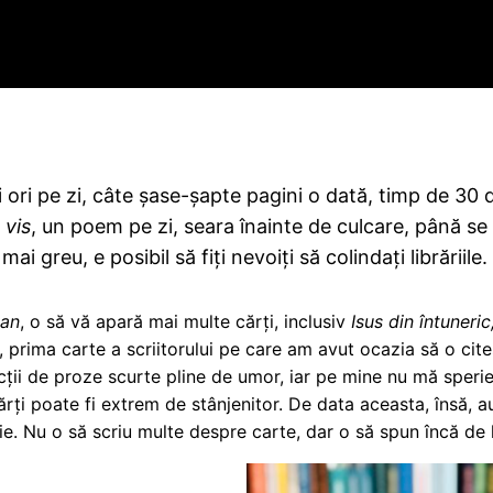
 ori pe zi, câte șase-șapte pagini o dată, timp de 30 d
 vis
, un poem pe zi, seara înainte de culcare, până se
i greu, e posibil să fiți nevoiți să colindați librăriile.
van
, o să vă apară mai multe cărți, inclusiv
Isus din întuneri
, prima carte a scriitorului pe care am avut ocazia să o cit
ții de proze scurte pline de umor, iar pe mine nu mă sperie
ărți poate fi extrem de stânjenitor. De data aceasta, însă, 
ie. Nu o să scriu multe despre carte, dar o să spun încă de 