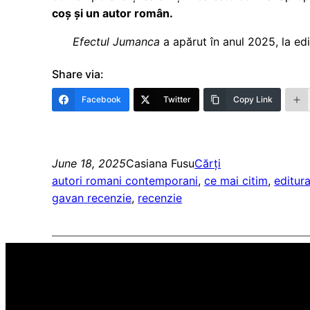
coș și un autor român.
Efectul Jumanca
a apărut în anul 2025, la ed
Share via:
Facebook
Twitter
Copy Link
June 18, 2025
Casiana Fusu
Cărți
autori romani contemporani
, 
ce mai citim
, 
editura
gavan recenzie
, 
recenzie