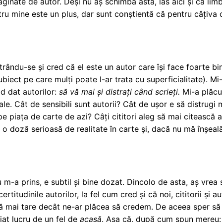
aginate de autor. Deși nu aș schimba asta, las aici și că limb
ntru mine este un plus, dar sunt conștientă că pentru câțiva c
rându-se și cred că el este un autor care își face foarte bi
ubiect pe care mulți poate l-ar trata cu superficialitate). M
ld dat autorilor:
să vă mai și distrați când scrieți.
Mi-a plăcu
le. Cât de sensibili sunt autorii? Cât de ușor e să distrugi 
 piața de carte de azi? Câți cititori aleg să mai citească a
ă o doză serioasă de realitate în carte și, dacă nu mă înșeală
m-a prins, e subtil și bine dozat. Dincolo de asta, aș vrea s
certitudinile autorilor, la fel cum cred și că noi, cititorii
ă mai tare decât ne-ar plăcea să credem. De aceea sper să 
at lucru de un fel de
acasă
. Așa că, după cum spun mereu