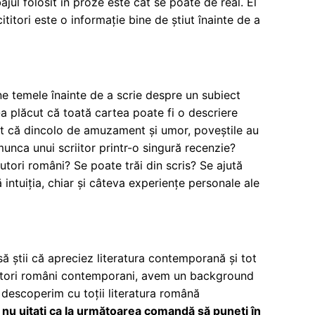
ajul folosit în proze este cât se poate de real. El
ititori este o informație bine de știut înainte de a
ne temele înainte de a scrie despre un subiect
i-a plăcut că toată cartea poate fi o descriere
t că dincolo de amuzament și umor, poveștile au
munca unui scriitor printr-o singură recenzie?
utori români? Se poate trăi din scris? Se ajută
 intuiția, chiar și câteva experiențe personale ale
ă știi că apreciez literatura contemporană și tot
 și autori români contemporani, avem un background
descoperim cu toții literatura română
:
nu uitați ca la următoarea comandă să puneți în