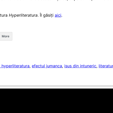
itura
Hyperliteratura
. Îl găsiți
aici
.
More
 hyperliteratura
, 
efectul jumanca
, 
isus din intuneric
, 
litera