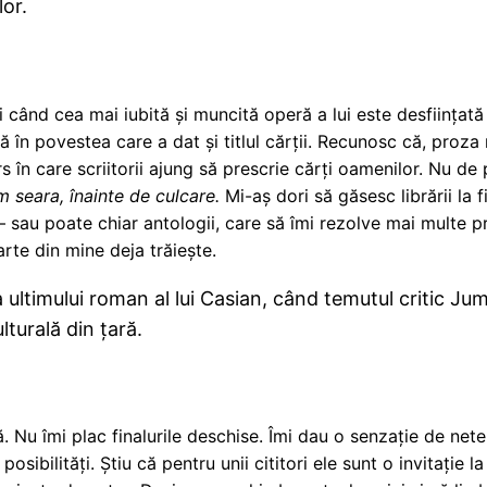
lor.
când cea mai iubită și muncită operă a lui este desființată fă
ă în povestea care a dat și titlul cărții. Recunosc că, pro
s în care scriitorii ajung să prescrie cărți oamenilor. Nu de
 seara, înainte de culcare.
Mi-aș dori să găsesc librării la 
 – sau poate chiar antologii, care să îmi rezolve mai multe 
rte din mine deja trăiește.
a ultimului roman al lui Casian, când temutul critic Ju
lturală din țară.
ă. Nu îmi plac finalurile deschise. Îmi dau o senzație de net
sibilități. Știu că pentru unii cititori ele sunt o invitație la