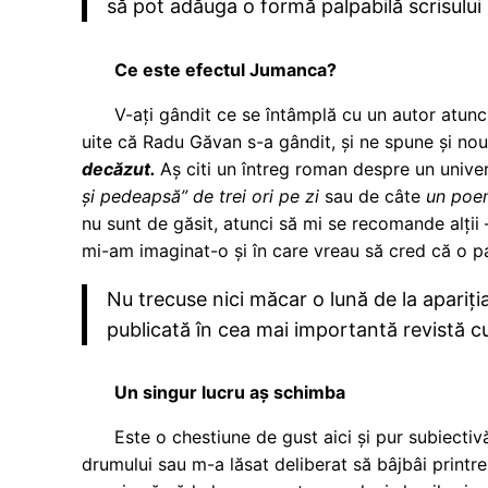
să pot adăuga o formă palpabilă scrisului 
Ce este efectul Jumanca?
V-ați gândit ce se întâmplă cu un autor atunci 
uite că Radu Găvan s-a gândit, și ne spune și nou
decăzut.
Aș citi un întreg roman despre un univer
și pedeapsă” de trei ori pe zi
sau de câte
un poem
nu sunt de găsit, atunci să mi se recomande alții
mi-am imaginat-o și în care vreau să cred că o pa
Nu trecuse nici măcar o lună de la apariți
publicată în cea mai importantă revistă cu
Un singur lucru aș schimba
Este o chestiune de gust aici și pur subiectiv
drumului sau m-a lăsat deliberat să bâjbâi printre po