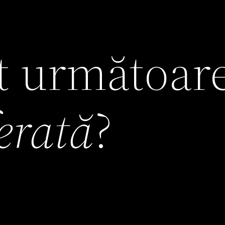
it următoar
ferată
?