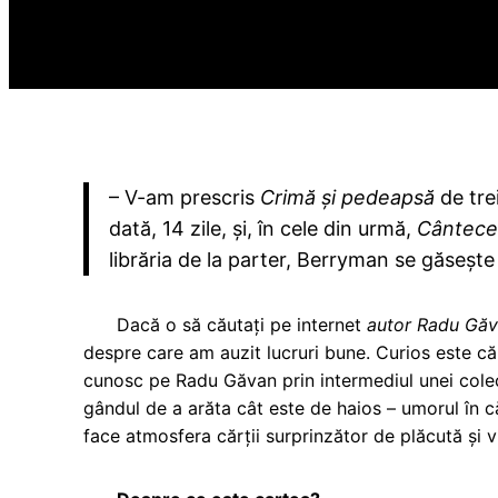
– V-am prescris
Crimă și pedeapsă
de trei
dată, 14 zile, și, în cele din urmă,
Cântece
librăria de la parter, Berryman se găsește ma
Dacă o să căutați pe internet
autor Radu Gă
despre care am auzit lucruri bune. Curios este că
cunosc pe Radu Găvan prin intermediul unei colec
gândul de a arăta cât este de haios – umorul în c
face atmosfera cărții surprinzător de plăcută și v