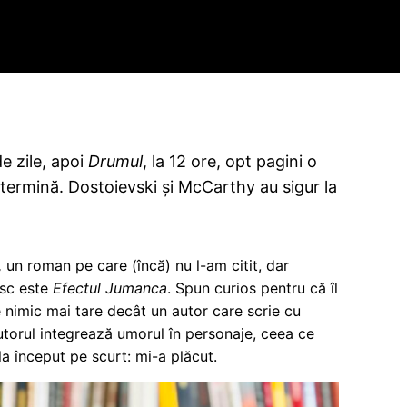
e zile, apoi
Drumul
, la 12 ore, opt pagini o
 termină. Dostoievski și McCarthy au sigur la
c,
un roman pe care (încă) nu l-am citit, dar
esc este
Efectul Jumanca
. Spun curios pentru că îl
 nimic mai tare decât un autor care scrie cu
autorul integrează umorul în personaje, ceea ce
la început pe scurt: mi-a plăcut.