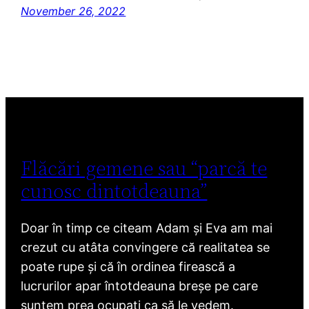
November 26, 2022
Flăcări gemene sau “parcă te
cunosc dintotdeauna”
Doar în timp ce citeam Adam și Eva am mai
crezut cu atâta convingere că realitatea se
poate rupe și că în ordinea firească a
lucrurilor apar întotdeauna breșe pe care
suntem prea ocupați ca să le vedem.