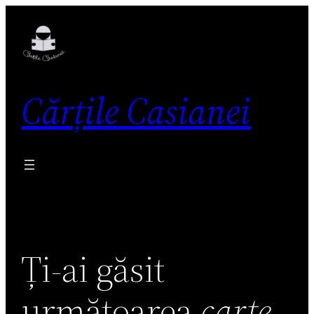
Skip
to
content
Cărțile Casianei
Ți-ai găsit
următoarea
carte