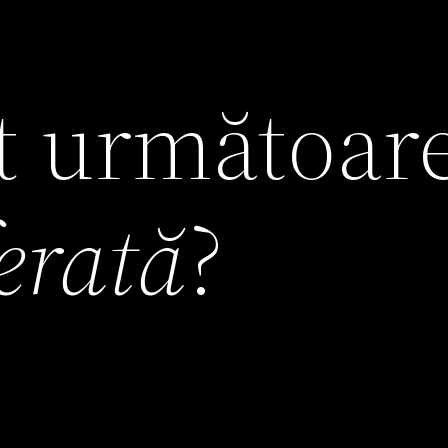
it următoar
ferată
?