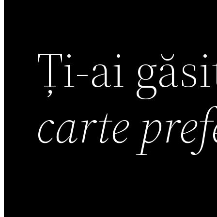
Ți-ai găs
carte pre