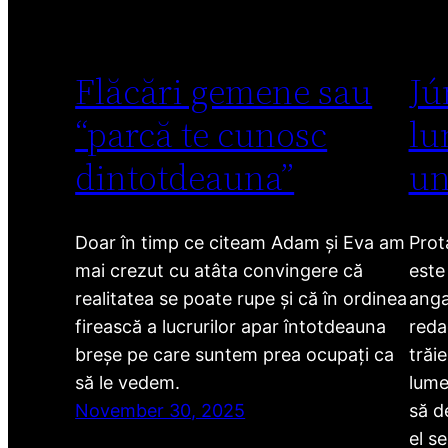
Flăcări gemene sau
Jú
“parcă te cunosc
lu
dintotdeauna”
un
Doar în timp ce citeam Adam și Eva am
Prot
mai crezut cu atâta convingere că
este
realitatea se poate rupe și că în ordinea
anga
firească a lucrurilor apar întotdeauna
redac
breșe pe care suntem prea ocupați ca
trăi
să le vedem.
lume
November 30, 2025
să d
el s