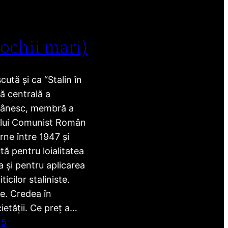
 ochii mari)
ută și ca “Stalin în
ră centrală a
mânesc, membră a
ului Comunist Român
rne între 1947 și
ă pentru loialitatea
 și pentru aplicarea
ticilor staliniste.
e. Credea în
etății. Ce preț a…
25