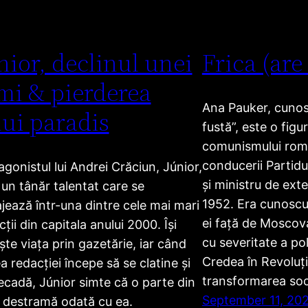
nior, declinul unei
Frica (are
mi & pierderea
Ana Pauker, cunosc
ui paradis
fustă”, este o figu
comunismului ro
conducerii Partid
agonistul lui Andrei Crăciun, Júnior,
și ministru de exte
 un tânăr talentat care se
1952. Era cunoscut
jează într-una dintre cele mai mari
ei față de Moscova
ții din capitala anului 2000. Își
cu severitate a poli
ește viața prin gazetărie, iar când
Credea în Revoluți
a redacției începe să se clatine și
transformarea soci
ecadă, Júnior simte că o parte din
September 11, 20
e destramă odată cu ea.