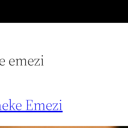
e emezi
aeke Emezi