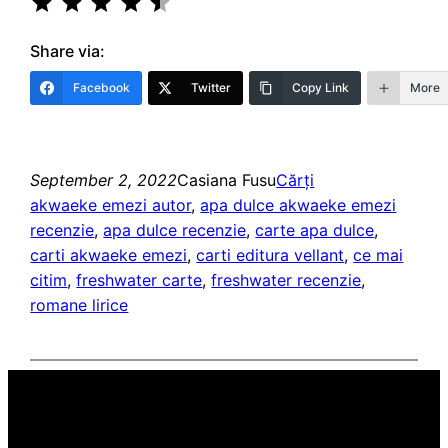
Share via:
Facebook
Twitter
Copy Link
More
September 2, 2022
Casiana Fusu
Cărți
akwaeke emezi autor
, 
apa dulce akwaeke emezi
recenzie
, 
apa dulce recenzie
, 
carte apa dulce
, 
carti akwaeke emezi
, 
carti editura vellant
, 
ce mai
citim
, 
freshwater carte
, 
freshwater recenzie
, 
romane lirice