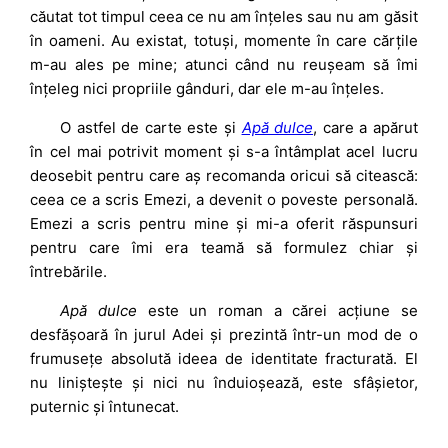
căutat tot timpul ceea ce nu am înțeles sau nu am găsit
în oameni. Au existat, totuși, momente în care cărțile
m-au ales pe mine; atunci când nu reușeam să îmi
înțeleg nici propriile gânduri, dar ele m-au înțeles.
O astfel de carte este și
Apă dulce
, care a apărut
în cel mai potrivit moment și s-a întâmplat acel lucru
deosebit pentru care aș recomanda oricui să citească:
ceea ce a scris Emezi, a devenit o poveste personală.
Emezi a scris pentru mine și mi-a oferit răspunsuri
pentru care îmi era teamă să formulez chiar și
întrebările.
Apă dulce
este un roman a cărei acțiune se
desfășoară în jurul Adei și prezintă într-un mod de o
frumusețe absolută ideea de identitate fracturată. El
nu liniștește și nici nu înduioșează, este sfâșietor,
puternic și întunecat.