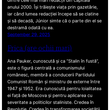
dintre cele mai mari redacții din capitala
anului 2000. Își trăiește viața prin gazetărie,
iar când lumea redacției începe să se clatine
și să decadă, Júnior simte că o parte din el se
destramă odată cu ea.
September 29, 2025
Frica (are ochii mari)
Ana Pauker, cunoscută și ca “Stalin în fustă”,
este o figură centrală a comunismului
românesc, membră a conducerii Partidului
Comunist Român și ministru de externe între
1947 și 1952. Era cunoscută pentru loialitatea
ei față de Moscova și pentru aplicarea cu
severitate a politicilor staliniste. Credea în
Revoluție. Credea în transformarea societății.