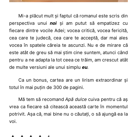
Mi-a plăcut mult și faptul că romanul este scris din
perspectiva unui
noi
și am putut să empatizez cu
fiecare dintre vocile Adei; vocea critică, vocea fericită,
cea care te judecă, cea care te acceptă, dar mai ales
vocea în spatele căreia te ascunzi. Nu e de mirare că
este atât de greu să mai știm cine suntem, atunci când
pentru a ne adapta la tot ceea ce trăim, am crescut atât
de multe versiuni ale unui simplu
eu
.
Ca un bonus, cartea are un lirism extraordinar și
totul în mai puțin de 300 de pagini.
Mă tem să recomand
Apă dulce
cuiva pentru că aș
vrea ca fiecare să citească această carte în momentul
potrivit. Așa că, mai bine nu o căutați, o să ajungă ea la
voi.
Rating: 4.5 out of 5.