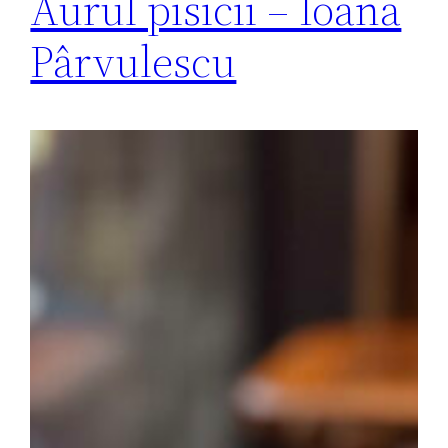
Aurul pisicii – Ioana
Pârvulescu