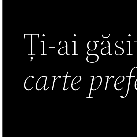
Ți-ai găs
carte pre