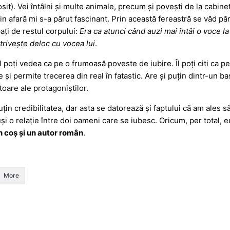
t). Vei întâlni și multe animale, precum și povești de la cabinet
in afară mi s-a părut fascinant. Prin această fereastră se văd pă
ați de restul corpului:
Era ca atunci când auzi mai întâi o voce l
otrivește deloc cu vocea lui
.
Îl poți vedea ca pe o frumoasă poveste de iubire. Îl poți citi ca 
e și permite trecerea din real în fatastic. Are și puțin dintr-un
toare ale protagoniștilor.
țin credibilitatea, dar asta se datorează și faptului că am ales să
uși o relație între doi oameni care se iubesc. Oricum, per total,
în coș și un autor român
.
More