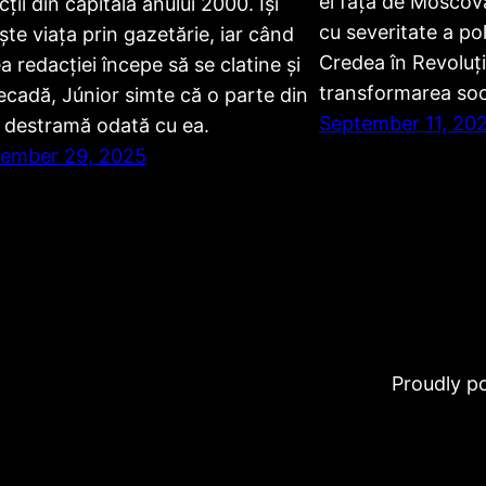
ei față de Moscova
ții din capitala anului 2000. Își
cu severitate a poli
ește viața prin gazetărie, iar când
Credea în Revoluți
a redacției începe să se clatine și
transformarea soci
ecadă, Júnior simte că o parte din
September 11, 20
e destramă odată cu ea.
ember 29, 2025
Proudly 