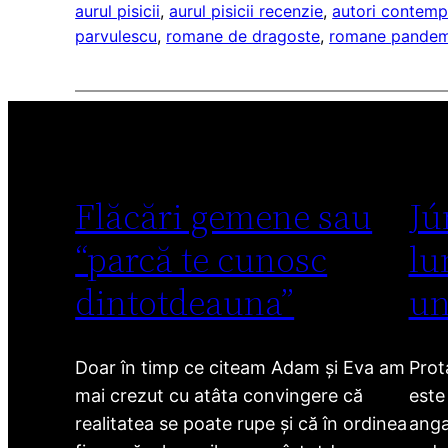
aurul pisicii
, 
aurul pisicii recenzie
, 
autori contemp
parvulescu
, 
romane de dragoste
, 
romane pandem
Flăcări gemene sau
Jú
“parcă te cunosc
lu
dintotdeauna”
un
Doar în timp ce citeam Adam și Eva am
Prot
mai crezut cu atâta convingere că
este
realitatea se poate rupe și că în ordinea
anga