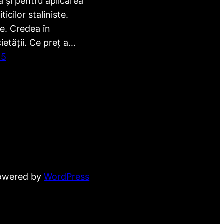
 și pentru aplicarea
ticilor staliniste.
e. Credea în
etății. Ce preț a…
25
powered by
WordPress