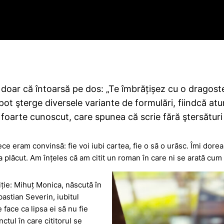
doar că întoarsă pe dos: „Te îmbrățișez cu o dragost
ot şterge diversele variante de formulări, fiindcă atun
foarte cunoscut, care spunea că scrie fără ştersături
ece eram convinsă: fie voi iubi cartea, fie o să o urăsc. Îmi dore
i-a plăcut. Am înțeles că am citit un roman în care ni se arată cu
ție: Mihuț Monica, născută în
bastian Severin, iubitul
face ca lipsa ei să nu fie
ctul în care cititorul se