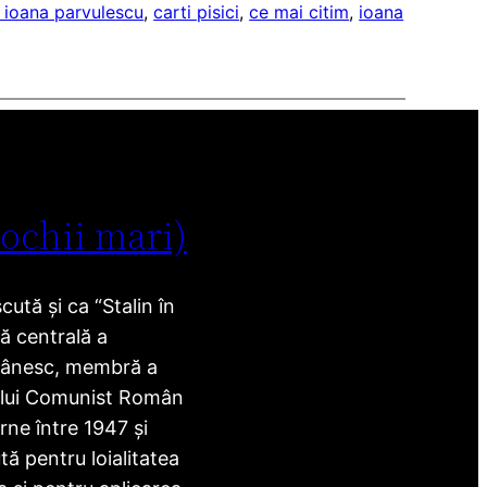
i ioana parvulescu
, 
carti pisici
, 
ce mai citim
, 
ioana
 ochii mari)
ută și ca “Stalin în
ră centrală a
mânesc, membră a
ului Comunist Român
rne între 1947 și
ă pentru loialitatea