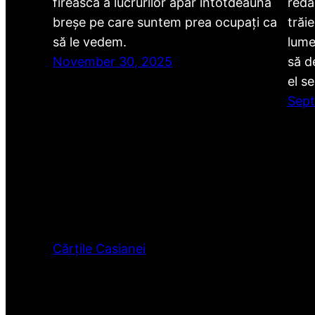
firească a lucrurilor apar întotdeauna
redac
breșe pe care suntem prea ocupați ca
trăi
să le vedem.
lume
November 30, 2025
să d
el s
Sept
Cărțile Casianei