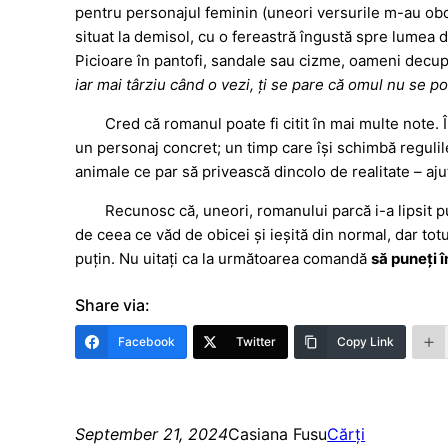
pentru personajul feminin (uneori versurile m-au obosi
situat la demisol, cu o fereastră îngustă spre lumea d
Picioare în pantofi, sandale sau cizme, oameni decup
iar mai târziu când o vezi, ți se pare că omul nu se p
Cred că romanul poate fi citit în mai multe note. 
un personaj concret; un timp care își schimbă regulil
animale ce par să privească dincolo de realitate – aju
Recunosc că, uneori, romanului parcă i-a lipsit pu
de ceea ce văd de obicei și ieșită din normal, dar tot
puțin. Nu uitați ca la următoarea comandă
să puneți 
Share via:
Facebook
Twitter
Copy Link
September 21, 2024
Casiana Fusu
Cărți