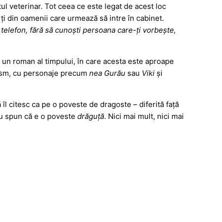
ul veterinar. Tot ceea ce este legat de acest loc
rți din oamenii care urmează să intre în cabinet.
a telefon, fără să cunoști persoana care-ți vorbește,
pe un roman al timpului, în care acesta este aproape
 basm, cu personaje precum
nea Gurău
sau
Viki
și
 îl citesc ca pe o poveste de dragoste – diferită față
 eu spun că e o poveste
drăguță
. Nici mai mult, nici mai