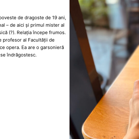
poveste de dragoste de 19 ani,
al – de aici și primul mister al
sică (?). Relația începe frumos.
e profesor al Facultății de
lace opera. Ea are o garsonieră
 se îndrăgostesc.