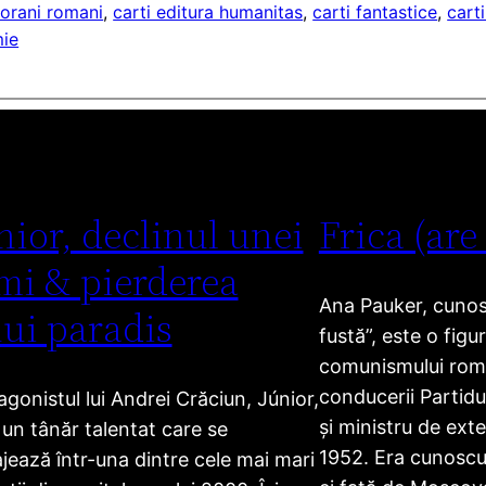
orani romani
, 
carti editura humanitas
, 
carti fantastice
, 
cart
ie
nior, declinul unei
Frica (are
mi & pierderea
Ana Pauker, cunosc
ui paradis
fustă”, este o figu
comunismului ro
conducerii Partid
agonistul lui Andrei Crăciun, Júnior,
și ministru de exte
 un tânăr talentat care se
1952. Era cunoscut
jează într-una dintre cele mai mari