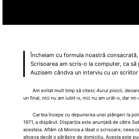
Încheiam cu formula noastră consacrată, 
Scrisoarea am scris-o la computer, ca să p
Auzisem cândva un interviu cu un scriitor 
Am evitat mult timp să citesc
Aurul pisicii
, deoar
un final, nici nu am iubit-o, nici nu am urât-o, dar m
Cartea începe cu depunerea unei plângeri la poli
1971, a dispărut. Dispariția este anunțată de către Se
acesteia. Aflăm că Monica a lăsat o scrisoare, ceea ce 
altceva decât o părăsire de domiciliu. Acesta este pun