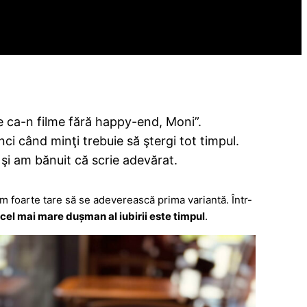
e ca-n filme fără happy-end, Moni”.
ci când minţi trebuie să ştergi tot timpul.
 şi am bănuit că scrie adevărat.
am foarte tare să se adeverească prima variantă. Într-
m
cel mai mare dușman al iubirii este timpul
.