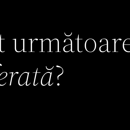
it următoar
ferată
?