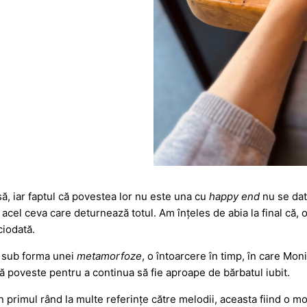
ă, iar faptul că povestea lor nu este una cu
happy end
nu se dat
 acel ceva care deturnează totul. Am înțeles de abia la final că, 
ciodată.
re sub forma unei
metamorfoze
, o întoarcere în timp, în care Mon
gă poveste pentru a continua să fie aproape de bărbatul iubit.
 În primul rând la multe referințe către melodii, aceasta fiind o