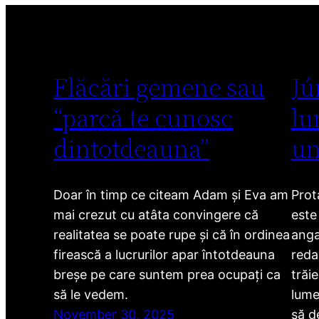
Flăcări gemene sau
Jú
“parcă te cunosc
lu
dintotdeauna”
un
Doar în timp ce citeam Adam și Eva am
Prot
mai crezut cu atâta convingere că
este
realitatea se poate rupe și că în ordinea
anga
firească a lucrurilor apar întotdeauna
redac
breșe pe care suntem prea ocupați ca
trăi
să le vedem.
lume
November 30, 2025
să d