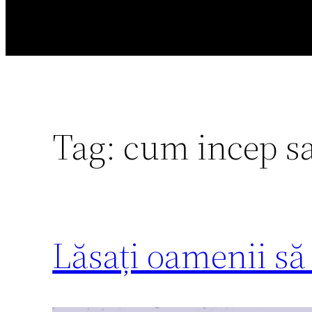
Tag:
cum incep sa
Lăsați oamenii să