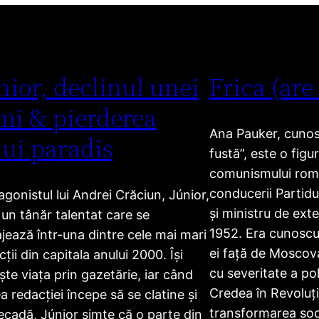
nior, declinul unei
Frica (are
mi & pierderea
Ana Pauker, cunosc
ui paradis
fustă”, este o figu
comunismului ro
conducerii Partid
agonistul lui Andrei Crăciun, Júnior,
și ministru de exte
 un tânăr talentat care se
1952. Era cunoscut
jează într-una dintre cele mai mari
ei față de Moscova
ții din capitala anului 2000. Își
cu severitate a poli
ește viața prin gazetărie, iar când
Credea în Revoluți
a redacției începe să se clatine și
transformarea soci
ecadă, Júnior simte că o parte din