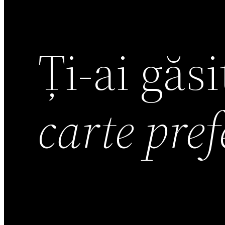
Ți-ai găs
carte pre