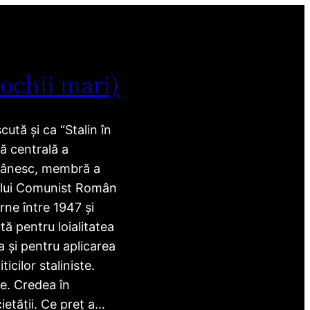
 ochii mari)
ută și ca “Stalin în
ră centrală a
mânesc, membră a
ului Comunist Român
rne între 1947 și
ă pentru loialitatea
 și pentru aplicarea
ticilor staliniste.
e. Credea în
etății. Ce preț a…