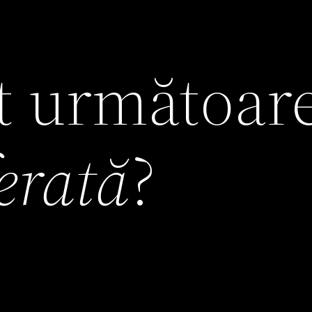
it următoar
ferată
?