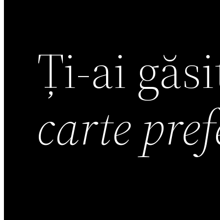
Ți-ai găs
carte pre