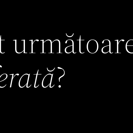
it următoar
ferată
?