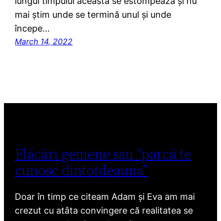
lungul timpului aceasta se estompează și nu
mai știm unde se termină unul și unde
începe…
March 14, 2022
Flăcări gemene sau “parcă te
cunosc dintotdeauna”
Doar în timp ce citeam Adam și Eva am mai
crezut cu atâta convingere că realitatea se