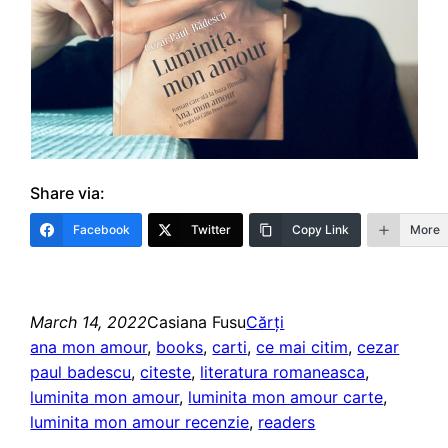
Share via:
Facebook
Twitter
Copy Link
More
March 14, 2022
Casiana Fusu
Cărți
ana mon amour
, 
books
, 
carti
, 
ce mai citim
, 
cezar
paul badescu
, 
citeste
, 
literatura romaneasca
, 
luminita mon amour
, 
luminita mon amour carte
, 
luminita mon amour recenzie
, 
readers