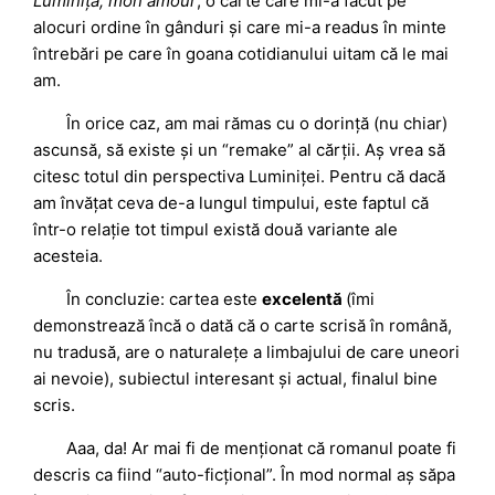
Luminița, mon amour
; o carte care mi-a făcut pe
alocuri ordine în gânduri și care mi-a readus în minte
întrebări pe care în goana cotidianului uitam că le mai
am.
În orice caz, am mai rămas cu o dorință (nu chiar)
ascunsă, să existe și un “remake” al cărții. Aș vrea să
citesc totul din perspectiva Luminiței. Pentru că dacă
am învățat ceva de-a lungul timpului, este faptul că
într-o relație tot timpul există două variante ale
acesteia.
În concluzie: cartea este
excelentă
(îmi
demonstrează încă o dată că o carte scrisă în română,
nu tradusă, are o naturalețe a limbajului de care uneori
ai nevoie), subiectul interesant și actual, finalul bine
scris.
Aaa, da! Ar mai fi de menționat că romanul poate fi
descris ca fiind “auto-ficțional”. În mod normal aș săpa