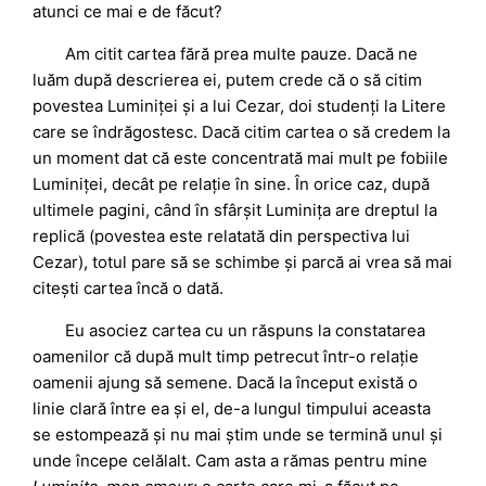
atunci ce mai e de făcut?
Am citit cartea fără prea multe pauze. Dacă ne
luăm după descrierea ei, putem crede că o să citim
povestea Luminiței și a lui Cezar, doi studenți la Litere
care se îndrăgostesc. Dacă citim cartea o să credem la
un moment dat că este concentrată mai mult pe fobiile
Luminiței, decât pe relație în sine. În orice caz, după
ultimele pagini, când în sfârșit Luminița are dreptul la
replică (povestea este relatată din perspectiva lui
Cezar), totul pare să se schimbe și parcă ai vrea să mai
citești cartea încă o dată.
Eu asociez cartea cu un răspuns la constatarea
oamenilor că după mult timp petrecut într-o relație
oamenii ajung să semene. Dacă la început există o
linie clară între ea și el, de-a lungul timpului aceasta
se estompează și nu mai știm unde se termină unul și
unde începe celălalt. Cam asta a rămas pentru mine