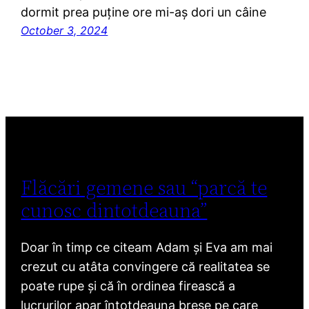
dormit prea puține ore mi-aș dori un câine
October 3, 2024
Flăcări gemene sau “parcă te
cunosc dintotdeauna”
Doar în timp ce citeam Adam și Eva am mai
crezut cu atâta convingere că realitatea se
poate rupe și că în ordinea firească a
lucrurilor apar întotdeauna breșe pe care