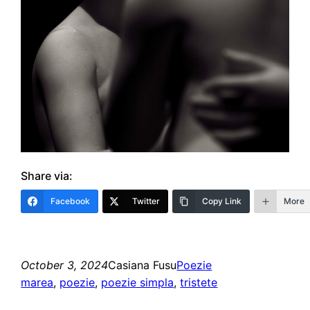
Share via:
Facebook
Twitter
Copy Link
More
October 3, 2024
Casiana Fusu
Poezie
marea
, 
poezie
, 
poezie simpla
, 
tristete