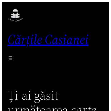
Skip
to
content
Cărțile Casianei
Ți-ai găsit
următoarea
carte