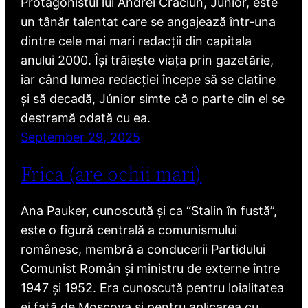
Protagonistul lui Andrei Crăciun, Júnior, este
un tânăr talentat care se angajează într-una
dintre cele mai mari redacții din capitala
anului 2000. Își trăiește viața prin gazetărie,
iar când lumea redacției începe să se clatine
și să decadă, Júnior simte că o parte din el se
destramă odată cu ea.
September 29, 2025
Frica (are ochii mari)
Ana Pauker, cunoscută și ca “Stalin în fustă”,
este o figură centrală a comunismului
românesc, membră a conducerii Partidului
Comunist Român și ministru de externe între
1947 și 1952. Era cunoscută pentru loialitatea
ei față de Moscova și pentru aplicarea cu