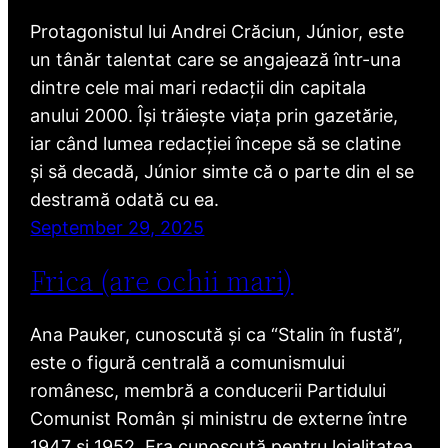
Protagonistul lui Andrei Crăciun, Júnior, este
un tânăr talentat care se angajează într-una
dintre cele mai mari redacții din capitala
anului 2000. Își trăiește viața prin gazetărie,
iar când lumea redacției începe să se clatine
și să decadă, Júnior simte că o parte din el se
destramă odată cu ea.
September 29, 2025
Frica (are ochii mari)
Ana Pauker, cunoscută și ca “Stalin în fustă”,
este o figură centrală a comunismului
românesc, membră a conducerii Partidului
Comunist Român și ministru de externe între
1947 și 1952. Era cunoscută pentru loialitatea