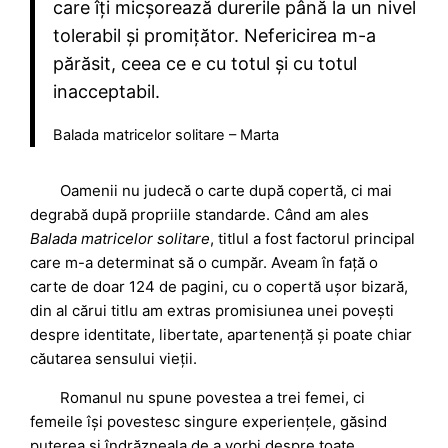
care îți micșorează durerile până la un nivel
tolerabil și promițător. Nefericirea m-a
părăsit, ceea ce e cu totul și cu totul
inacceptabil.
Balada matricelor solitare – Marta
Oamenii nu judecă o carte după copertă, ci mai
degrabă după propriile standarde. Când am ales
Balada matricelor solitare
, titlul a fost factorul principal
care m-a determinat să o cumpăr. Aveam în față o
carte de doar 124 de pagini, cu o copertă ușor bizară,
din al cărui titlu am extras promisiunea unei povești
despre identitate, libertate, apartenență și poate chiar
căutarea sensului vieții.
Romanul nu spune povestea a trei femei, ci
femeile își povestesc singure experiențele, găsind
puterea și îndrăzneala de a vorbi despre toate