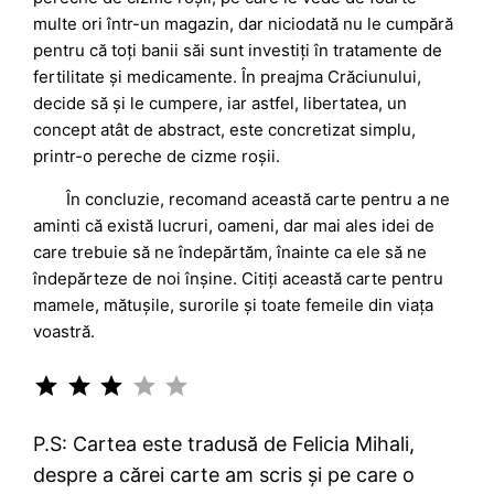
multe ori într-un magazin, dar niciodată nu le cumpără
pentru că toți banii săi sunt investiți în tratamente de
fertilitate și medicamente. În preajma Crăciunului,
decide să și le cumpere, iar astfel, libertatea, un
concept atât de abstract, este concretizat simplu,
printr-o pereche de cizme roșii.
În concluzie, recomand această carte pentru a ne
aminti că există lucruri, oameni, dar mai ales idei de
care trebuie să ne îndepărtăm, înainte ca ele să ne
îndepărteze de noi înșine. Citiți această carte pentru
mamele, mătușile, surorile și toate femeile din viața
voastră.
Rating: 3 out of 5.
P.S: Cartea este tradusă de Felicia Mihali,
despre a cărei carte am scris și pe care o