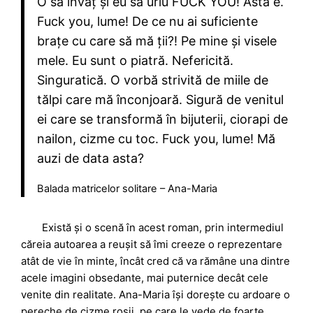
O să învăț și eu să urlu FUCK YOU! Asta e.
Fuck you, lume! De ce nu ai suficiente
brațe cu care să mă ții?! Pe mine și visele
mele. Eu sunt o piatră. Nefericită.
Singuratică. O vorbă strivită de miile de
tălpi care mă înconjoară. Sigură de venitul
ei care se transformă în bijuterii, ciorapi de
nailon, cizme cu toc. Fuck you, lume! Mă
auzi de data asta?
Balada matricelor solitare – Ana-Maria
Există și o scenă în acest roman, prin intermediul
căreia autoarea a reușit să îmi creeze o reprezentare
atât de vie în minte, încât cred că va rămâne una dintre
acele imagini obsedante, mai puternice decât cele
venite din realitate. Ana-Maria își dorește cu ardoare o
pereche de cizme roșii, pe care le vede de foarte