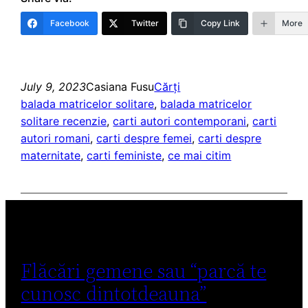
Facebook
Twitter
Copy Link
More
July 9, 2023
Casiana Fusu
Cărți
balada matricelor solitare
, 
balada matricelor
solitare recenzie
, 
carti autori contemporani
, 
carti
autori romani
, 
carti despre femei
, 
carti despre
maternitate
, 
carti feministe
, 
ce mai citim
Flăcări gemene sau “parcă te
cunosc dintotdeauna”