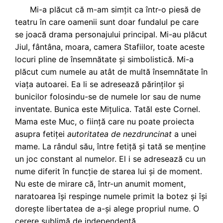
Mi-a plăcut că m-am simțit ca într-o piesă de
teatru în care oamenii sunt doar fundalul pe care
se joacă drama personajului principal. Mi-au plăcut
Jiul, fântâna, moara, camera Stafiilor, toate aceste
locuri pline de însemnătate și simbolistică. Mi-a
plăcut cum numele au atât de multă însemnătate în
viața autoarei. Ea li se adresează părinților și
bunicilor folosindu-se de numele lor sau de nume
inventate. Bunica este Mițulica. Tatăl este Cornel.
Mama este Muc, o ființă care nu poate proiecta
asupra fetiței
autoritatea de nezdruncinat
a unei
mame. La rândul său, între fetiță și tată se menține
un joc constant al numelor. El i se adresează cu un
nume diferit în funcție de starea lui și de moment.
Nu este de mirare că, într-un anumit moment,
naratoarea
își respinge numele primit la botez și își
dorește libertatea de a-și alege propriul nume. O
cerere sublimă de independență.