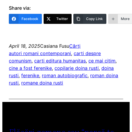
Share via:
Facebook
Twitter
Copy Link
More
April 18, 2025
Casiana Fusu
Cărți
autori romani contemporani
, 
carti despre
comunism
, 
carti editura humanitas
, 
ce mai citim
, 
cine a fost ferenike
, 
copilarie doina rusti
, 
doina
rusti
, 
ferenike
, 
roman autobiografic
, 
roman doina
rusti
, 
romane doina rusti