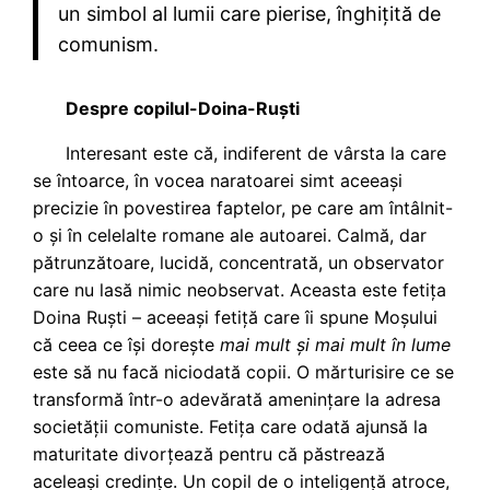
un simbol al lumii care pierise, înghițită de
comunism.
Despre copilul-Doina-Ruști
Interesant este că, indiferent de vârsta la care
se întoarce, în vocea naratoarei simt aceeași
precizie în povestirea faptelor, pe care am întâlnit-
o și în celelalte romane ale autoarei. Calmă, dar
pătrunzătoare, lucidă, concentrată, un observator
care nu lasă nimic neobservat. Aceasta este fetița
Doina Ruști – aceeași fetiță care îi spune Moșului
că ceea ce își dorește
mai mult și mai mult în lume
este să nu facă niciodată copii. O mărturisire ce se
transformă într-o adevărată amenințare la adresa
societății comuniste. Fetița care odată ajunsă la
maturitate divorțează pentru că păstrează
aceleași credințe. Un copil de o inteligență atroce,