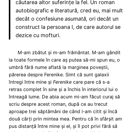
căutarea altor suferințe la fel. Un roman
autobiografic e literatură, cred eu, mai mult
decât o confesiune
asumată,
ori decât un
construct la persoana I, de care autorul se
dezice cu mofturi.
M-am zbătut și m-am frământat. M-am gândit
la toate formele în care aș putea să-mi spun eu, o
umbră fără nume aflată la marginea poveștii,
părerea despre Ferenike. Simt că sunt galaxii
întregi între mine și
Ferenike
care pare că s-a
retras complet în sine și a închis în interiorul lui o
întreagă lume. De abia acum mi-am făcut curaj să
scriu despre acest roman, după ce au trecut
aproape trei săptămâni de când l-am citit și încă
două cărți prin mintea mea. Pentru că în sfârșit am
pus distanță între mine și el, și îl pot privi fără să