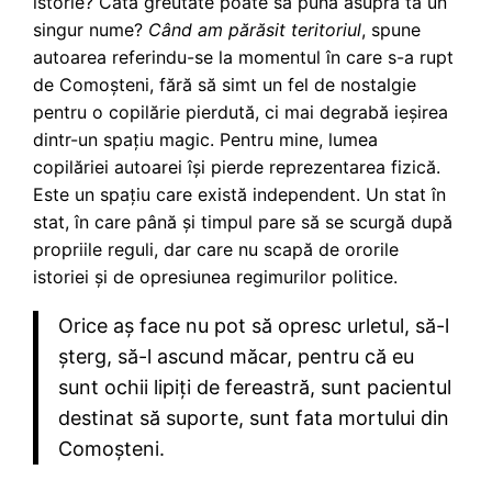
istorie? Câtă greutate poate să pună asupra ta un
singur nume?
Când am părăsit teritoriul
, spune
autoarea referindu-se la momentul în care s-a rupt
de Comoșteni, fără să simt un fel de nostalgie
pentru o copilărie pierdută, ci mai degrabă ieșirea
dintr-un spațiu magic. Pentru mine, lumea
copilăriei autoarei își pierde reprezentarea fizică.
Este un spațiu care există independent. Un stat în
stat, în care până și timpul pare să se scurgă după
propriile reguli, dar care nu scapă de ororile
istoriei și de opresiunea regimurilor politice.
Orice aș face nu pot să opresc urletul, să-l
șterg, să-l ascund măcar, pentru că eu
sunt ochii lipiți de fereastră, sunt pacientul
destinat să suporte, sunt fata mortului din
Comoșteni.