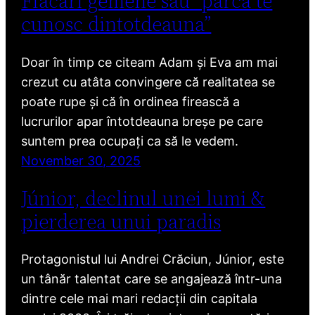
Flăcări gemene sau “parcă te
cunosc dintotdeauna”
Doar în timp ce citeam Adam și Eva am mai
crezut cu atâta convingere că realitatea se
poate rupe și că în ordinea firească a
lucrurilor apar întotdeauna breșe pe care
suntem prea ocupați ca să le vedem.
November 30, 2025
Júnior, declinul unei lumi &
pierderea unui paradis
Protagonistul lui Andrei Crăciun, Júnior, este
un tânăr talentat care se angajează într-una
dintre cele mai mari redacții din capitala