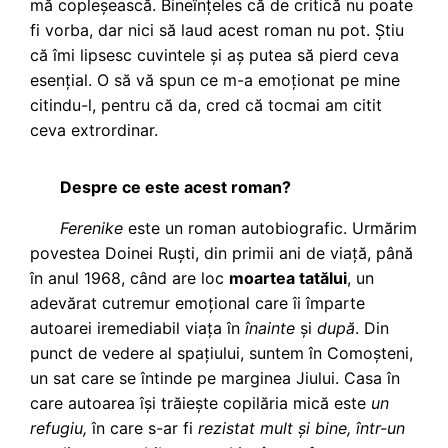
mă copleșească. Bineînțeles că de critică nu poate
fi vorba, dar nici să laud acest roman nu pot. Știu
că îmi lipsesc cuvintele și aș putea să pierd ceva
esențial. O să vă spun ce m-a emoționat pe mine
citindu-l, pentru că da, cred că tocmai am citit
ceva extrordinar.
Despre ce este acest roman?
Ferenike
este un roman autobiografic. Urmărim
povestea Doinei Ruști, din primii ani de viață, până
în anul 1968, când are loc
moartea tatălui
, un
adevărat cutremur emoțional care îi împarte
autoarei iremediabil viața în
înainte
și
după
. Din
punct de vedere al spațiului, suntem în Comoșteni,
un sat care se întinde pe marginea Jiului. Casa în
care autoarea își trăiește copilăria mică este
un
refugiu,
în care s-ar fi
rezistat mult și bine, într-un