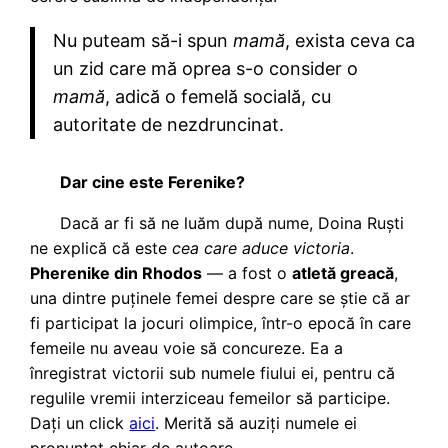
Nu puteam să-i spun
mamă
, exista ceva ca
un zid care mă oprea s-o consider o
mamă
, adică o femelă socială, cu
autoritate de nezdruncinat.
Dar cine este Ferenike?
Dacă ar fi să ne luăm după nume, Doina Ruști
ne explică că este
cea care aduce victoria
.
Pherenike din Rhodos
— a fost o
atletă greacă
,
una dintre puținele femei despre care se știe că ar
fi participat la jocuri olimpice, într-o epocă în care
femeile nu aveau voie să concureze. Ea a
înregistrat victorii sub numele fiului ei, pentru că
regulile vremii interziceau femeilor să participe.
Dați un click
aici
. Merită să auziți numele ei