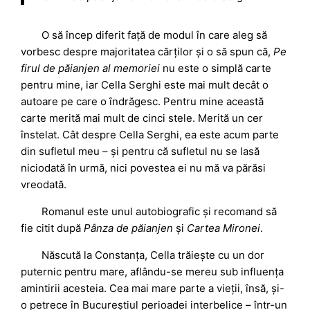
O să încep diferit față de modul în care aleg să
vorbesc despre majoritatea cărților și o să spun că,
Pe
firul de păianjen al memoriei
nu este o simplă carte
pentru mine, iar Cella Serghi este mai mult decât o
autoare pe care o îndrăgesc. Pentru mine această
carte merită mai mult de cinci stele. Merită un cer
înstelat. Cât despre Cella Serghi, ea este acum parte
din sufletul meu – și pentru că sufletul nu se lasă
niciodată în urmă, nici povestea ei nu mă va părăsi
vreodată.
Romanul este unul autobiografic și recomand să
fie citit după
Pânza de păianjen
și
Cartea Mironei
.
Născută la Constanța, Cella trăiește cu un dor
puternic pentru mare, aflându-se mereu sub influența
amintirii acesteia. Cea mai mare parte a vieții, însă, și-
o petrece în Bucureștiul perioadei interbelice – într-un