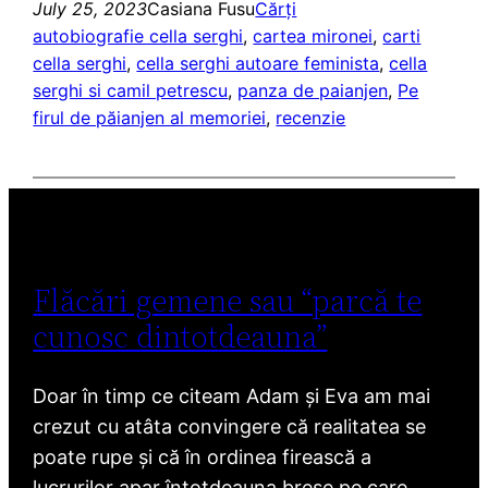
July 25, 2023
Casiana Fusu
Cărți
autobiografie cella serghi
, 
cartea mironei
, 
carti
cella serghi
, 
cella serghi autoare feminista
, 
cella
serghi si camil petrescu
, 
panza de paianjen
, 
Pe
firul de păianjen al memoriei
, 
recenzie
Flăcări gemene sau “parcă te
cunosc dintotdeauna”
Doar în timp ce citeam Adam și Eva am mai
crezut cu atâta convingere că realitatea se
poate rupe și că în ordinea firească a
lucrurilor apar întotdeauna breșe pe care