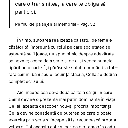
care o transmitea, la care te obliga să
participi.
Pe firul de păianjen al memoriei – Pag. 52
În timp, autoarea realizează că statul de femeie
căsătorită, împreună cu rolul pe care societatea se
așteaptă să îl joace, nu spun nimic despre adevărata
sa nevoie; aceea de a scrie și de a-și vedea numele
tipărit pe o carte. Își părăsește soțul renunțând la tot –
fără cămin, bani sau o locuință stabilă, Cella se dedică
complet scrisului.
Aici începe cea de-a doua parte a cărții, în care
Camil devine o prezență mai puțin dominantă în viața
Cellei, aceasta descoperindu-și propria importanță.
Cella devine conștientă de puterea pe care o poate
exercita prin scris și începe să își recunoască propria
valoare. Tot aceasta este și partea din roman în cadrul