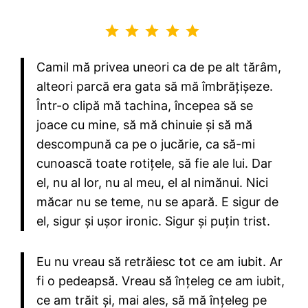
Rating: 5 out of 5.
Camil mă privea uneori ca de pe alt tărâm,
alteori parcă era gata să mă îmbrățișeze.
Într-o clipă mă tachina, începea să se
joace cu mine, să mă chinuie și să mă
descompună ca pe o jucărie, ca să-mi
cunoască toate rotițele, să fie ale lui. Dar
el, nu al lor, nu al meu, el al nimănui. Nici
măcar nu se teme, nu se apară. E sigur de
el, sigur și ușor ironic. Sigur și puțin trist.
Eu nu vreau să retrăiesc tot ce am iubit. Ar
fi o pedeapsă. Vreau să înțeleg ce am iubit,
ce am trăit și, mai ales, să mă înțeleg pe