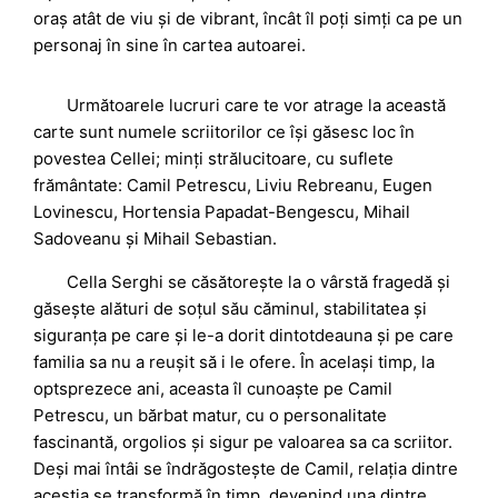
oraș atât de viu și de vibrant, încât îl poți simți ca pe un
personaj în sine în cartea autoarei.
Următoarele lucruri care te vor atrage la această
carte sunt numele scriitorilor ce își găsesc loc în
povestea Cellei; minți strălucitoare, cu suflete
frământate: Camil Petrescu, Liviu Rebreanu, Eugen
Lovinescu, Hortensia Papadat-Bengescu, Mihail
Sadoveanu și Mihail Sebastian.
Cella Serghi se căsătorește la o vârstă fragedă și
găsește alături de soțul său căminul, stabilitatea și
siguranța pe care și le-a dorit dintotdeauna și pe care
familia sa nu a reușit să i le ofere. În același timp, la
optsprezece ani, aceasta îl cunoaște pe Camil
Petrescu, un bărbat matur, cu o personalitate
fascinantă, orgolios și sigur pe valoarea sa ca scriitor.
Deși mai întâi se îndrăgostește de Camil, relația dintre
aceștia se transformă în timp, devenind una dintre