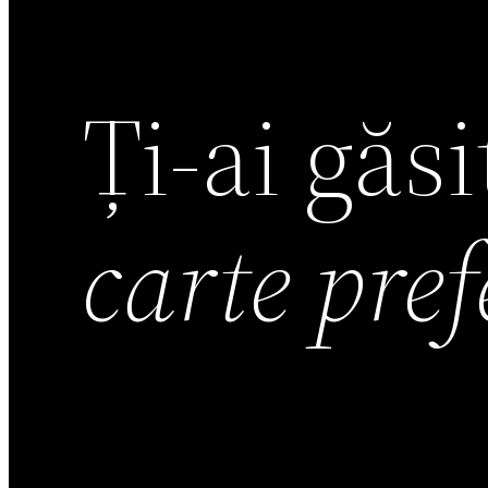
Ți-ai găs
carte pre