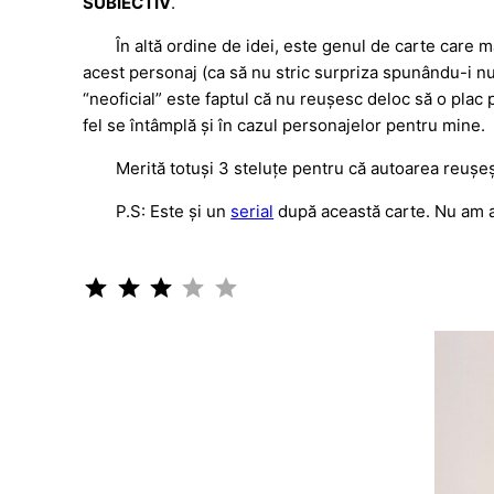
SUBIECTIV
.
În altă ordine de idei, este genul de carte care m
acest personaj (ca să nu stric surpriza spunându-i n
“neoficial” este faptul că nu reușesc deloc să o plac 
fel se întâmplă și în cazul personajelor pentru mine.
Merită totuși 3 steluțe pentru că autoarea reușe
P.S: Este și un
serial
după această carte. Nu am ap
Rating: 3 out of 5.