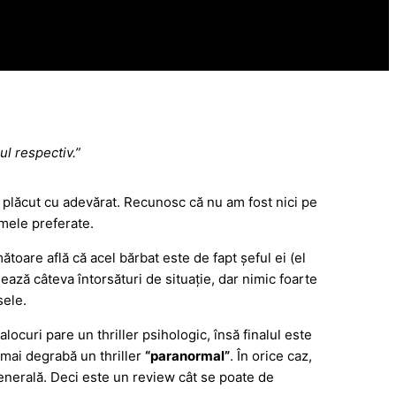
ul respectiv.”
au plăcut cu adevărat. Recunosc că nu am fost nici pe
 mele preferate.
ătoare află că acel bărbat este de fapt șeful ei (el
ează câteva întorsături de situație, dar nimic foarte
sele.
ocuri pare un thriller psihologic, însă finalul este
e mai degrabă un thriller
“paranormal”
. În orice caz,
generală. Deci este un review cât se poate de