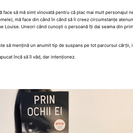
ă face să mă simt vinovată pentru că plac mai mult personajul nega
umele), mă face din când în când să îi creez circumstanțe atenun
pe Louise. Uneori când cunoști o persoană îți dai seama din prime
ște să mențină un anumit tip de suspans pe tot parcursul cărții,
ucat încă să îl văd, dar intenționez.