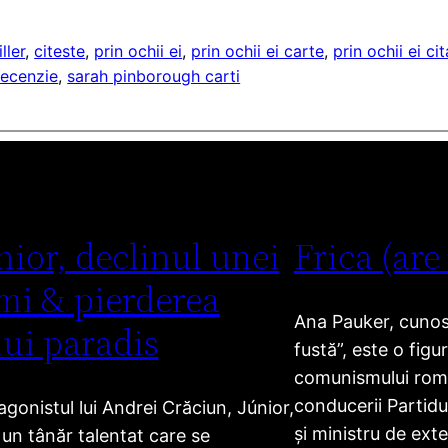
iller
, 
citeste
, 
prin ochii ei
, 
prin ochii ei carte
, 
prin ochii ei ci
recenzie
, 
sarah pinborough carti
nior, declinul unei
Frica (are
mi & pierderea
Ana Pauker, cunosc
ui paradis
fustă”, este o figu
comunismului ro
conducerii Partid
agonistul lui Andrei Crăciun, Júnior,
și ministru de exte
 un tânăr talentat care se