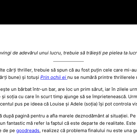
vingi de adevărul unui lucru, trebuie să trăiești pe pielea ta lucr
lte cărți thriller, trebuie să spun că au fost puțin cele care mi-
ărți bune) și totuși
Prin ochii ei
nu se numără printre thrillerele
te un bărbat într-un bar, are loc un prim sărut, iar în zilele urm
e și soția cu care în scurt timp ajunge să se împrietenească. Urm
ccentul pus pe ideea că Louise și Adele (soția) își pot controla vi
 după pagină pentru a afla marele deznodământ al situației. Pe al
un fantastic mă refer la faptul că este departe de realitate. Est
ne de pe
goodreads
, realizez că problema finalului nu este una 