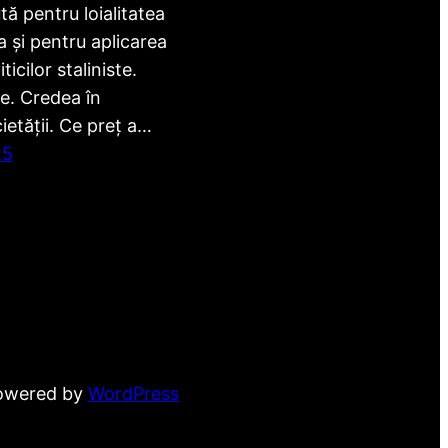
ă pentru loialitatea
 și pentru aplicarea
ticilor staliniste.
e. Credea în
etății. Ce preț a…
25
powered by
WordPress