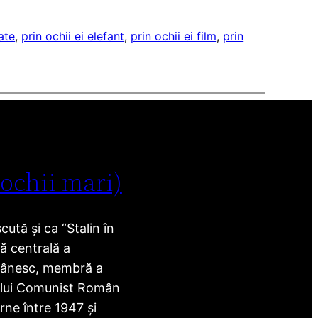
tate
, 
prin ochii ei elefant
, 
prin ochii ei film
, 
prin
 ochii mari)
ută și ca “Stalin în
ră centrală a
mânesc, membră a
ului Comunist Român
rne între 1947 și