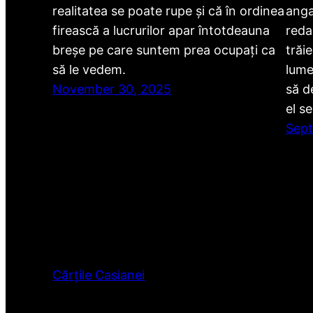
realitatea se poate rupe și că în ordinea
anga
firească a lucrurilor apar întotdeauna
redac
breșe pe care suntem prea ocupați ca
trăi
să le vedem.
lume
November 30, 2025
să d
el s
Sept
Cărțile Casianei