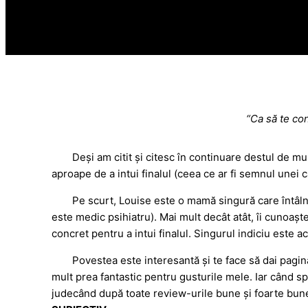
“Ca să te con
Deși am citit și citesc în continuare destul de mu
aproape de a intui finalul (ceea ce ar fi semnul unei c
Pe scurt, Louise este o mamă singură care întâlneș
este medic psihiatru). Mai mult decât atât, îi cunoașt
concret pentru a intui finalul. Singurul indiciu este a
Povestea este interesantă și te face să dai pagină
mult prea fantastic pentru gusturile mele. Iar când sp
judecând după toate review-urile bune și foarte bu