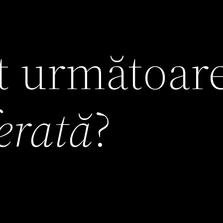
it următoar
ferată
?