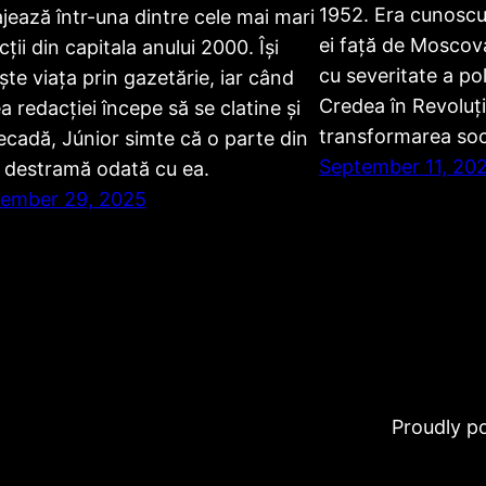
1952. Era cunoscut
jează într-una dintre cele mai mari
ei față de Moscova
ții din capitala anului 2000. Își
cu severitate a poli
ește viața prin gazetărie, iar când
Credea în Revoluți
a redacției începe să se clatine și
transformarea soci
ecadă, Júnior simte că o parte din
September 11, 20
e destramă odată cu ea.
ember 29, 2025
Proudly 