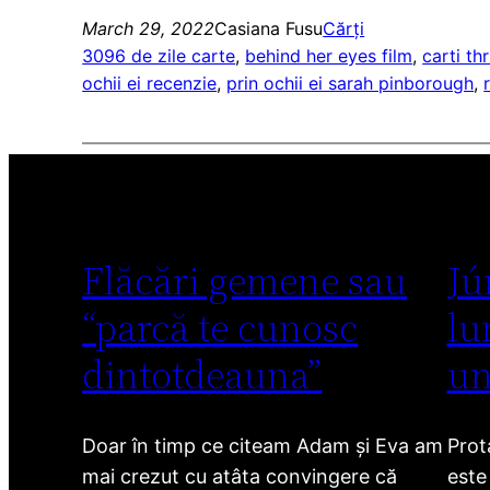
March 29, 2022
Casiana Fusu
Cărți
3096 de zile carte
, 
behind her eyes film
, 
carti thr
ochii ei recenzie
, 
prin ochii ei sarah pinborough
, 
Flăcări gemene sau
Jú
“parcă te cunosc
lu
dintotdeauna”
un
Doar în timp ce citeam Adam și Eva am
Prot
mai crezut cu atâta convingere că
este