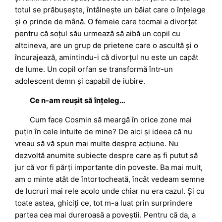
totul se prăbușește, întâlnește un băiat care o înțelege
și o prinde de mână. O femeie care tocmai a divorțat
pentru că soțul său urmează să aibă un copil cu
altcineva, are un grup de prietene care o ascultă și o
încurajează, amintindu-i că divorțul nu este un capăt
de lume. Un copil orfan se transformă într-un
adolescent demn și capabil de iubire.
Ce n-am reușit să înțeleg…
Cum face Cosmin să meargă în orice zone mai
puțin în cele intuite de mine? De aici și ideea că nu
vreau să vă spun mai multe despre acțiune. Nu
dezvoltă anumite subiecte despre care aș fi putut să
jur că vor fi părți importante din poveste. Ba mai mult,
am o minte atât de întortocheată, încât vedeam semne
de lucruri mai rele acolo unde chiar nu era cazul. Și cu
toate astea, ghiciți ce, tot m-a luat prin surprindere
partea cea mai dureroasă a poveștii. Pentru că da, a