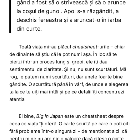
gând a fost să o strivească și să o arunce
la coșul de gunoi. Apoi s-a răzgândit, a
deschis fereastra și a aruncat-o în iarba
din curte.
Toată viața mi-au plăcut
cheatsheet
-urile – chiar
de dinainte să știu că le pot numi așa. În loc să te
pierzi într-un proces lung și greoi, ele îți dau
sentimentul de claritate. Și nu, nu sunt scurtături. Mă
rog, le putem numi scurtături, dar unele foarte bine
gândite. O scurtătură până în vârf, de unde e alegerea
ta la ce te uiți mai întâi și pe ce detalii îți concentrezi
atenția.
Ei bine,
Big in Japan
este un cheatsheet despre
ceea ce viața îți oferă. O carte scurtă pe care o poți citi
fără probleme într-o singură zi – de menționat aici, că
pentru mine nu are nicio valoare dacă citesc o carte