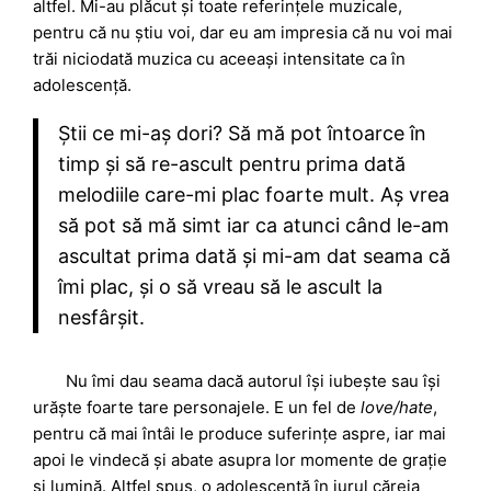
altfel. Mi-au plăcut și toate referințele muzicale,
pentru că nu știu voi, dar eu am impresia că nu voi mai
trăi niciodată muzica cu aceeași intensitate ca în
adolescență.
Știi ce mi-aș dori? Să mă pot întoarce în
timp și să re-ascult pentru prima dată
melodiile care-mi plac foarte mult. Aș vrea
să pot să mă simt iar ca atunci când le-am
ascultat prima dată și mi-am dat seama că
îmi plac, și o să vreau să le ascult la
nesfârșit.
Nu îmi dau seama dacă autorul își iubește sau își
urăște foarte tare personajele. E un fel de
love/hate
,
pentru că mai întâi le produce suferințe aspre, iar mai
apoi le vindecă și abate asupra lor momente de grație
și lumină. Altfel spus, o adolescentă în jurul căreia