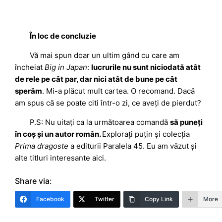
În loc de concluzie
Vă mai spun doar un ultim gând cu care am
încheiat
Big in Japan
:
lucrurile nu sunt niciodată atât
de rele pe cât par, dar nici atât de bune pe cât
sperăm
. Mi-a plăcut mult cartea. O recomand. Dacă
am spus că se poate citi într-o zi, ce aveți de pierdut?
P.S: Nu uitați ca la următoarea comandă
să puneți
în coș și un autor român.
Explorați puțin și colecția
Prima dragoste
a editurii Paralela 45. Eu am văzut și
alte titluri interesante aici.
Share via:
Facebook
Twitter
Copy Link
More