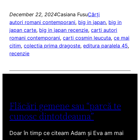
December 22, 2024
Casiana Fusu
Cărți
autori romani contemporani
, 
big in japan
, 
big in
japan carte
, 
big in japan recenzie
, 
carti autori
romani contemporani
, 
carti cosmin leucuta
, 
ce mai
citim
, 
colectia prima dragoste
, 
editura paralela 45
, 
recenzie
Flăcări gemene sau “parcă te
cunosc dintotdeauna”
Doar în timp ce citeam Adam și Eva am mai