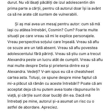
durut. Nu vă lăsați păcăliți de izul adolescentin din
prima parte a cărții, pentru că autorul doar își ia avânt
ca să ne arate cât suntem de vulnerabili.
Și aș mai avea un mesaj pentru autor: cum să mă
lași cu atâtea întrebări, Cosmin? Cum? Foarte multe
situații pe care vreau să mi le explice personajele.
Vreau perspectiva soțului care înșeală. Vreau să aflu
ce scuze are un tată absent. Vreau să aflu povestea
adolescentului fără părinți. Vreau să știu cum a trecut
Alexandra peste un lucru atât de cumplit. Vreau să aflu
mai multe despre Delia și prietenia dintre ea și
Alexandra. Vedeți? V-am spus eu că e cheatsheet
cartea asta. Totuși, ce spune despre mine faptul că
mi-a plăcut să rămân cu aceste întrebări? Poate că am
acceptat deja că nu putem avea toate răspunsurile în
viață, și cărțile sunt doar bucăți din ea. Dacă mă
întrebați pe mine, autorul și-a asumat un risc cu o
astfel de abordare. Apreciez.