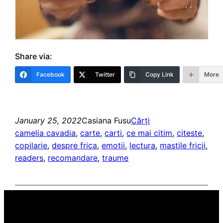
Share via:
Facebook
Twitter
Copy Link
More
January 25, 2022
Casiana Fusu
Cărți
camelia cavadia
, 
carte
, 
carti
, 
ce mai citim
, 
citeste
, 
copilarie
, 
despre frica
, 
emotii
, 
lectura
, 
mastile fricii
, 
readers
, 
recomandare
, 
traume