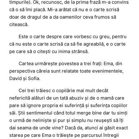
timpurile). Ok, recunosc, de la prima frază m-a convins
că o să îmi placă. Mi-a arătat că nu e o carte scrisă
doar de dragul de a da oamenilor ceva frumos să
citească.
Este o carte despre care vorbesc cu greu, pentru
că nu este o carte scrisă ca să fie agreabilă, e o carte
pe care să o citești cu inima strânsă.
Cartea urmărește povestea a trei frați: Ema, din
perspectiva căreia sunt relatate toate evenimentele,
David și Sofia.
Cei trei trăiesc o copilărie mai mult decât
nefericită alături de un tată abuziv și de o mamă care
pare să ignore propria ei suferință și suferința copiilor
săi. Știi sentimentul când totul merge bine dar tu simți
o urmă de neliniște și pur și simplu nu reușești să îți
dai seama de unde vine? Dacă da, atunci ai găsit exact
starea pe care Ema o trăiește pe parcursul întregii