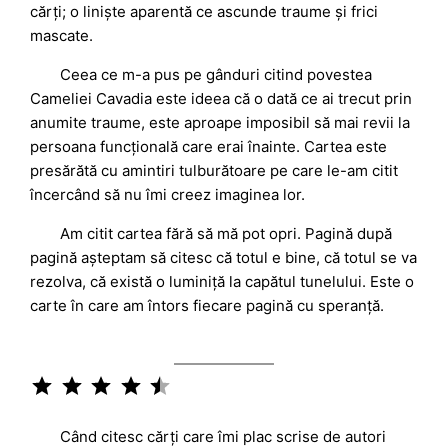
cărți; o liniște aparentă ce ascunde traume și frici
mascate.
Ceea ce m-a pus pe gânduri citind povestea
Cameliei Cavadia este ideea că o dată ce ai trecut prin
anumite traume, este aproape imposibil să mai revii la
persoana funcțională care erai înainte. Cartea este
presărătă cu amintiri tulburătoare pe care le-am citit
încercând să nu îmi creez imaginea lor.
Am citit cartea fără să mă pot opri. Pagină după
pagină așteptam să citesc că totul e bine, că totul se va
rezolva, că există o luminiță la capătul tunelului. Este o
carte în care am întors fiecare pagină cu speranță.
Rating: 4.5 out of 5.
Când citesc cărți care îmi plac scrise de autori