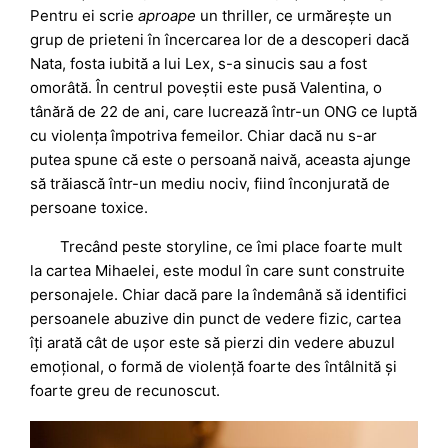
Pentru ei scrie
aproape
un thriller, ce urmărește un
grup de prieteni în încercarea lor de a descoperi dacă
Nata, fosta iubită a lui Lex, s-a sinucis sau a fost
omorâtă. În centrul poveștii este pusă Valentina, o
tânără de 22 de ani, care lucrează într-un ONG ce luptă
cu violența împotriva femeilor. Chiar dacă nu s-ar
putea spune că este o persoană naivă, aceasta ajunge
să trăiască într-un mediu nociv, fiind înconjurată de
persoane toxice.
Trecând peste storyline, ce îmi place foarte mult
la cartea Mihaelei, este modul în care sunt construite
personajele. Chiar dacă pare la îndemână să identifici
persoanele abuzive din punct de vedere fizic, cartea
îți arată cât de ușor este să pierzi din vedere abuzul
emoțional, o formă de violență foarte des întâlnită și
foarte greu de recunoscut.