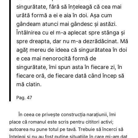
singurătate, fără să înțeleagă că cea mai
urâtă formă a ei e aia în doi. Așa cum
gândeam atunci mai gândesc și astăzi.
Întâlnirea cu el m-a aplecat spre stânga și
spre dreapta, dar nu m-a dezrădăcinat. Mă
agăț mereu de ideea că singurătatea în doi
e cea mai nenorocită formă de
singurătate, îmi spun asta în fiecare zi, în
fiecare oră, de fiecare dată când încep să
mă clatin.
Pag. 47
În ceea ce privește construcția narațiunii, îmi
place că romanul este scris pentru cititori activi;
autoarea nu pune totul pe tavă. Trebuie să încerci să
înțelegi și nu au fost puține situațiile în care mi-am dat