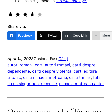
P.S: Las aici și melodia
Girl with one eye.
Rating: 3.5 out of 5.
Share via:
Facebook
Twitter
Copy Link
More
April 14, 2023
Casiana Fusu
Cărți
autori romani
, 
carti autori romani
, 
carti despre
dependente
, 
carti despre violenta
, 
carti editura
tritonic
, 
carti mihaela motreanu
, 
carti thriller
, 
fata
cu un singur ochi recenzie
, 
mihaela motreanu autor
One response to “Fata cu