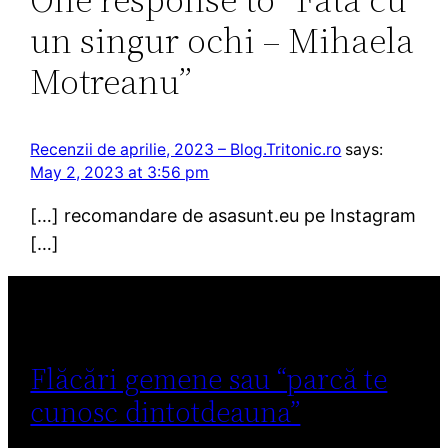
un singur ochi – Mihaela
Motreanu”
Recenzii de aprilie, 2023 – Blog.Tritonic.ro
says:
May 2, 2023 at 3:56 pm
[…] recomandare de asasunt.eu pe Instagram
[…]
Flăcări gemene sau “parcă te
cunosc dintotdeauna”