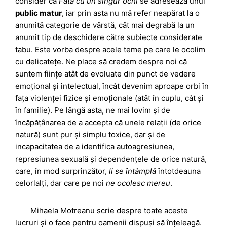
consider că
Fata cu un singur ochi
se adresează unui
public matur
, iar prin asta nu mă refer neapărat la o
anumită categorie de vârstă, cât mai degrabă la un
anumit tip de deschidere către subiecte considerate
tabu. Este vorba despre acele teme pe care le ocolim
cu delicatețe. Ne place să credem despre noi că
suntem ființe atât de evoluate din punct de vedere
emoțional și intelectual, încât devenim aproape orbi în
fața violenței fizice și emoționale (atât în cuplu, cât și
în familie). Pe lângă asta, ne mai lovim și de
încăpățânarea de a accepta că unele relații (de orice
natură) sunt pur și simplu toxice, dar și de
incapacitatea de a identifica autoagresiunea,
represiunea sexuală și dependențele de orice natură,
care, în mod surprinzător,
li se întâmplă
întotdeauna
celorlalți, dar care pe noi
ne ocolesc mereu
.
Mihaela Motreanu scrie despre toate aceste
lucruri și o face pentru oamenii dispuși să înțeleagă.