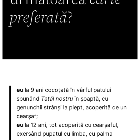
preferată
?
eu
la 9 ani cocoțată în vârful patului
spunând
Tatăl nostru
în șoaptă, cu
genunchii strânși la piept, acoperită de un
cearșaf;
eu
la 12 ani, tot acoperită cu cearșaful,
exersând pupatul cu limba, cu palma