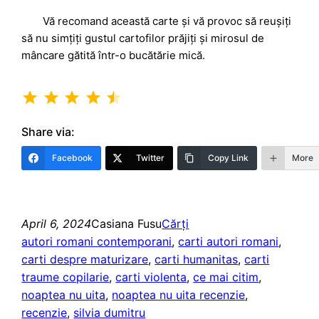
Vă recomand această carte și vă provoc să reușiți
să nu simțiți gustul cartofilor prăjiți și mirosul de
mâncare gătită într-o bucătărie mică.
Rating: 4.5 out of 5.
Share via:
Facebook
Twitter
Copy Link
More
April 6, 2024
Casiana Fusu
Cărți
autori romani contemporani
, 
carti autori romani
, 
carti despre maturizare
, 
carti humanitas
, 
carti
traume copilarie
, 
carti violenta
, 
ce mai citim
, 
noaptea nu uita
, 
noaptea nu uita recenzie
, 
recenzie
, 
silvia dumitru