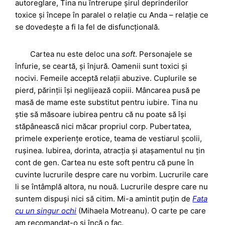
autoreglare, Tina nu întrerupe șirul deprinderilor
toxice și începe în paralel o relație cu Anda – relație ce
se dovedește a fi la fel de disfuncțională.
Cartea nu este deloc una
soft
. Personajele se
înfurie, se ceartă, și înjură. Oamenii sunt toxici și
nocivi. Femeile acceptă relații abuzive. Cuplurile se
pierd, părinții își neglijează copiii. Mâncarea pusă pe
masă de mame este substitut pentru iubire. Tina nu
știe să măsoare iubirea pentru că nu poate să își
stăpânească nici măcar propriul corp. Pubertatea,
primele experiențe erotice, teama de vestiarul școlii,
rușinea. Iubirea, dorinta, atracția și atașamentul nu țin
cont de gen. Cartea nu este soft pentru că pune în
cuvinte lucrurile despre care nu vorbim. Lucrurile care
li se întâmplă altora, nu nouă. Lucrurile despre care nu
suntem dispuși nici să citim. Mi-a amintit puțin de
Fata
cu un singur ochi
(Mihaela Motreanu). O carte pe care
am recomandat-o și încă o fac.