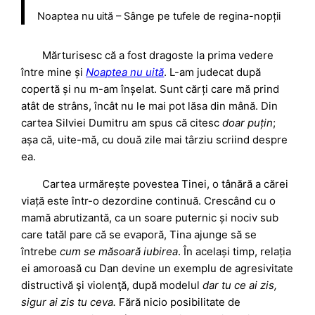
Noaptea nu uită – Sânge pe tufele de regina-nopții
Mărturisesc că a fost dragoste la prima vedere
între mine și
Noaptea nu uită
. L-am judecat după
copertă și nu m-am înșelat. Sunt cărți care mă prind
atât de strâns, încât nu le mai pot lăsa din mână. Din
cartea Silviei Dumitru am spus că citesc
doar puțin
;
așa că, uite-mă, cu două zile mai târziu scriind despre
ea.
Cartea urmărește povestea Tinei, o tânără a cărei
viață este într-o dezordine continuă. Crescând cu o
mamă abrutizantă, ca un soare puternic și nociv sub
care tatăl pare că se evaporă, Tina ajunge să se
întrebe
cum se măsoară iubirea
. În același timp, relația
ei amoroasă cu Dan devine un exemplu de agresivitate
distructivă şi violenţă, după modelul
dar tu ce ai zis,
sigur ai zis tu ceva.
Fără nicio posibilitate de