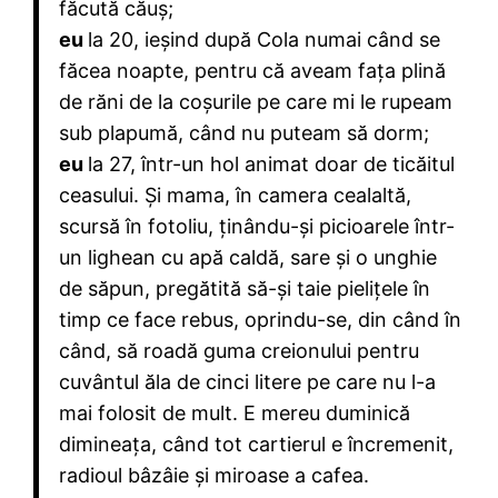
făcută căuș;
eu
la 20, ieșind după Cola numai când se
făcea noapte, pentru că aveam fața plină
de răni de la coșurile pe care mi le rupeam
sub plapumă, când nu puteam să dorm;
eu
la 27, într-un hol animat doar de ticăitul
ceasului. Și mama, în camera cealaltă,
scursă în fotoliu, ținându-și picioarele într-
un lighean cu apă caldă, sare și o unghie
de săpun, pregătită să-și taie pielițele în
timp ce face rebus, oprindu-se, din când în
când, să roadă guma creionului pentru
cuvântul ăla de cinci litere pe care nu l-a
mai folosit de mult. E mereu duminică
dimineața, când tot cartierul e încremenit,
radioul bâzâie și miroase a cafea.