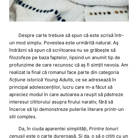
Despre carte trebuie să spun că este scrisă într-
un mod simplu. Povestea este urmărită natural. Aș
îndrăzni să spun că scriitoarea nu se grăbește să
filozofeze pe baza faptelor, lipsind un anumit tip de
profunzime de care recunosc că aș fi simțit nevoia. Am
realizat la final că romanul face parte din categoria
ficțiune istorică Young Adults
, ce se adresează în
principal adolescenților, lucru care m-a făcut să
apreciez modul în care autoarea a reușit să păstreze
interesul cititorului asupra firului narativ, fără să
încerce să își demonstreze puterile literare printr-un
stil complex.
Da, în ciuda aparentei simplități,
Printre tonuri
cenușii
este o carte dureroasă. Și da, o să o citiți cu un