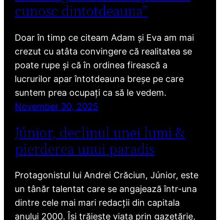
cunosc dintotdeauna”
Doar în timp ce citeam Adam și Eva am mai
crezut cu atâta convingere că realitatea se
poate rupe și că în ordinea firească a
lucrurilor apar întotdeauna breșe pe care
suntem prea ocupați ca să le vedem.
November 30, 2025
Júnior, declinul unei lumi &
pierderea unui paradis
Protagonistul lui Andrei Crăciun, Júnior, este
un tânăr talentat care se angajează într-una
dintre cele mai mari redacții din capitala
anului 2000. Își trăiește viața prin gazetărie,