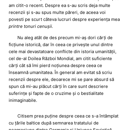
am citit-o recent. Despre ea s-au scris deja multe
recenzii și s-au spus multe păreri, de aceea voi
povesti pe scurt câteva lucruri despre experiența mea
printre tonuri cenușii.
Nu aleg atât de des precum mi-aș dori cărți de
ficțiune istorică, dar în ceea ce privește unul dintre
cele mai devastatoare conflicte din istoria umanității,
cel de-al Doilea Război Mondial, am citit suficiente
cărți cât să îmi pierd noțiunea despre ceea ce
înseamnă umanitatea. În general am evitat să scriu
recenzii despre ele, deoarece mi se pare absurd să
spun că mi-au plăcut cărți în care sunt descriere
suferințe și fapte de o cruzime și o bestialitate
inimaginabile.
Citisem prea puține despre ceea ce s-a întâmplat
cu țările baltice după semnarea tratatului de
neagresiune dintre Germania și Uniunea Sovietică.