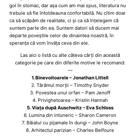
gol în stomac, dar așa cum am mai spus, literatura nu
trebuie să fie întotdeauna confortabilă. Nu citim doar
ca să scăpăm de realitate, ci și ca să înțelegem că
suntem parte din ea. Suntem datori să ducem mai
departe poveștile celor de dinaintea noastră, în
speranța că vom învăța ceva din ele.
Las aici o listă cu alte câteva cărți din această
categorie pe care din diferite motive le recomand:
—
1. Binevoitoarele – Jonathan Littell
2. Tărâmul morții – Timothy Snyder
3. Povestea unui orfan – Pam Jenoff
4. Privighetoarea – Kristin Hannah
5. Viața după Auschwitz – Eva Schloss
6. Lumina din intuneric – Sharon Cameron
7. Băiatul cu pijamale în dungi – John Boyne
8. Arhitectul parizian – Charles Belfoure