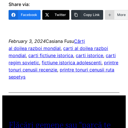
Share via:
Facebook
Twitter
Copy Link
More
February 3, 2024
Casiana Fusu
Cărți
al doilea razboi mondial
, 
carti al doilea razboi
mondial
, 
carti fictiune istorica
, 
carti istorice
, 
carti
regim sovietic
, 
fictiune istorica adolescenti
, 
printre
tonuri cenusii recenzie
, 
printre tonuri cenusii ruta
sepetys
Flăcări gemene sau “parcă te