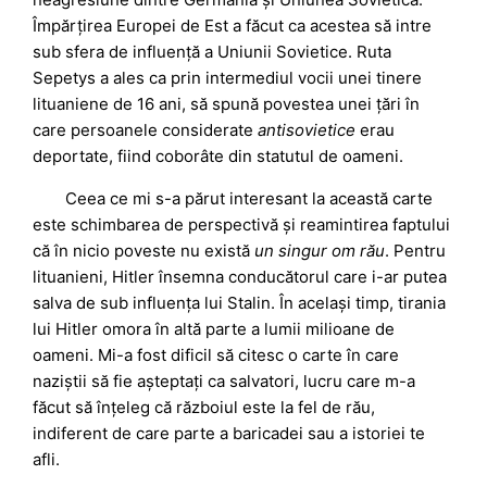
Împărțirea Europei de Est a făcut ca acestea să intre
sub sfera de influență a Uniunii Sovietice. Ruta
Sepetys a ales ca prin intermediul vocii unei tinere
lituaniene de 16 ani, să spună povestea unei țări în
care persoanele considerate
antisovietice
erau
deportate, fiind coborâte din statutul de oameni.
Ceea ce mi s-a părut interesant la această carte
este schimbarea de perspectivă și reamintirea faptului
că în nicio poveste nu există
un singur om rău
. Pentru
lituanieni, Hitler însemna conducătorul care i-ar putea
salva de sub influența lui Stalin. În același timp, tirania
lui Hitler omora în altă parte a lumii milioane de
oameni. Mi-a fost dificil să citesc o carte în care
naziștii să fie așteptați ca salvatori, lucru care m-a
făcut să înțeleg că războiul este la fel de rău,
indiferent de care parte a baricadei sau a istoriei te
afli.