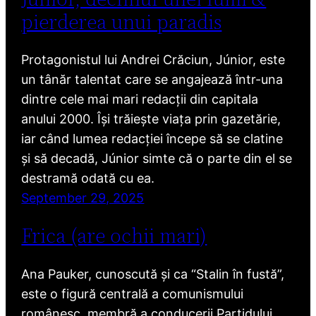
pierderea unui paradis
Protagonistul lui Andrei Crăciun, Júnior, este
un tânăr talentat care se angajează într-una
dintre cele mai mari redacții din capitala
anului 2000. Își trăiește viața prin gazetărie,
iar când lumea redacției începe să se clatine
și să decadă, Júnior simte că o parte din el se
destramă odată cu ea.
September 29, 2025
Frica (are ochii mari)
Ana Pauker, cunoscută și ca “Stalin în fustă”,
este o figură centrală a comunismului
românesc, membră a conducerii Partidului