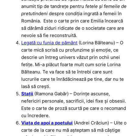
anumit tip de tandrețe pentru
fetele și femeile de
pretutindeni
despre condiția ingrată a femeii în
România. Este o carte prin care Emilia încearcă
să dărâmă ziduri ridicate de o societate care are
nevoie să fie reconstruită.
Legată cu funia de pământ
(Lorina Bălteanu) – O
carte mică scrisă cu profunzime și emoție, ce
descrie un întreg univers văzut prin ochii unei
fetițe. Mi-a plăcut foarte mult cum scrie Lorina
Bălteanu. Te va face să te întrebi care sunt
lucrurile care te înrădăcinează pe tine, dar nu te
lasă să crești.
Stații
(Ramona Gabăr) – Dorințe ascunse,
nefericiri personale, sacrificii, idei fixe și obsesii.
Este o carte de proză scurtă pe care o recomand
cu încredere.
Viața de apoi a poetului
(Andrei Crăciun) – Uite o
carte de la care nu mă așteptam să mă câștige