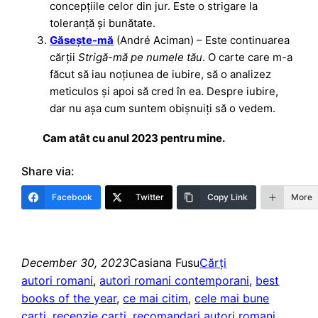
concepțiile celor din jur. Este o strigare la
toleranță și bunătate.
Găsește-mă
(André Aciman) – Este continuarea
cărții
Strigă-mă pe numele tău
. O carte care m-a
făcut să iau noțiunea de iubire, să o analizez
meticulos și apoi să cred în ea. Despre iubire,
dar nu așa cum suntem obișnuiți să o vedem.
Cam atât cu anul 2023 pentru mine.
Share via:
Facebook
Twitter
Copy Link
More
December 30, 2023
Casiana Fusu
Cărți
autori romani
, 
autori romani contemporani
, 
best
books of the year
, 
ce mai citim
, 
cele mai bune
carti
, 
recenzie carti
, 
recomandari autori romani