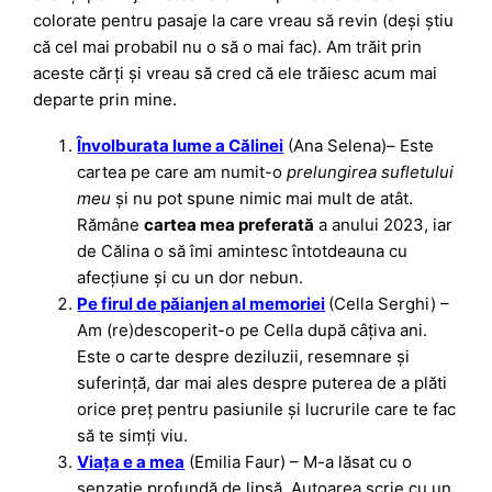
colorate pentru pasaje la care vreau să revin (deși știu
că cel mai probabil nu o să o mai fac). Am trăit prin
aceste cărți și vreau să cred că ele trăiesc acum mai
departe prin mine.
Învolburata lume a Călinei
(Ana Selena)– Este
cartea pe care am numit-o
prelungirea sufletului
meu
și nu pot spune nimic mai mult de atât.
Rămâne
cartea mea preferată
a anului 2023, iar
de Călina o să îmi amintesc întotdeauna cu
afecțiune și cu un dor nebun.
Pe firul de păianjen al memoriei
(Cella Serghi) –
Am (re)descoperit-o pe Cella după câțiva ani.
Este o carte despre deziluzii, resemnare și
suferință, dar mai ales despre puterea de a plăti
orice preț pentru pasiunile și lucrurile care te fac
să te simți viu.
Viața e a mea
(Emilia Faur) – M-a lăsat cu o
senzație profundă de lipsă. Autoarea scrie cu un