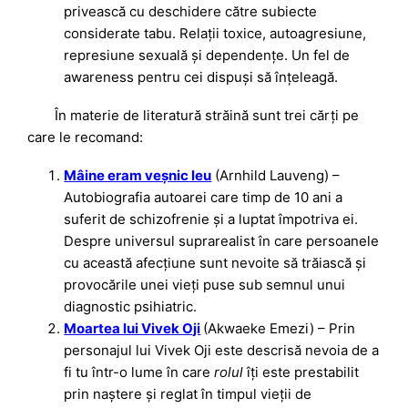
privească cu deschidere către subiecte
considerate tabu. Relații toxice, autoagresiune,
represiune sexuală și dependențe. Un fel de
awareness pentru cei dispuși să înțeleagă.
În materie de literatură străină sunt trei cărți pe
care le recomand:
Mâine eram veșnic leu
(Arnhild Lauveng) –
Autobiografia autoarei care timp de 10 ani a
suferit de schizofrenie și a luptat împotriva ei.
Despre universul suprarealist în care persoanele
cu această afecțiune sunt nevoite să trăiască și
provocările unei vieți puse sub semnul unui
diagnostic psihiatric.
Moartea lui Vivek Oji
(Akwaeke Emezi) – Prin
personajul lui Vivek Oji este descrisă nevoia de a
fi tu într-o lume în care
rolul
îți este prestabilit
prin naștere și reglat în timpul vieții de